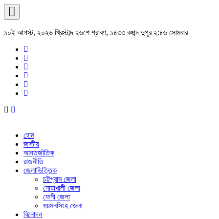
১০ই আগস্ট, ২০২৬ খ্রিস্টাব্দ ২৬শে শ্রাবণ, ১৪৩৩ বঙ্গাব্দ দুপুর ২:৪৬ সোমবার
হোম
জাতীয়
আন্তর্জাতিক
রাজনীতি
জেলাভিত্তিক
চট্টগ্রাম জেলা
নোয়াখালী জেলা
ফেনী জেলা
ময়মনসিংহ জেলা
বিনোদন