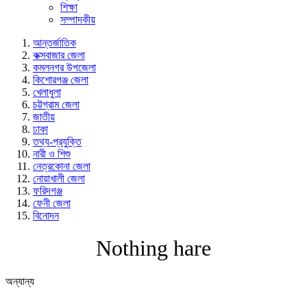
শিক্ষা
সম্পাদকীয়
আন্তর্জাতিক
কক্সবাজার জেলা
কমলনগর উপজেলা
কিশোরগঞ্জ জেলা
খেলাধুলা
চট্টগ্রাম জেলা
জাতীয়
ঢাকা
তথ্য-প্রযুক্তি
নারী ও শিশু
নেত্রকোনা জেলা
নোয়াখালী জেলা
ফরিদগঞ্জ
ফেনী জেলা
বিনোদন
Nothing hare
অন্যান্য