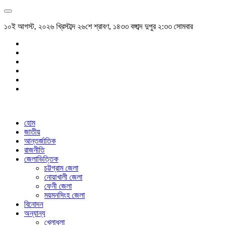
১০ই আগস্ট, ২০২৬ খ্রিস্টাব্দ ২৬শে শ্রাবণ, ১৪৩৩ বঙ্গাব্দ দুপুর ২:৩৩ সোমবার
হোম
জাতীয়
আন্তর্জাতিক
রাজনীতি
জেলাভিত্তিক
চট্টগ্রাম জেলা
নোয়াখালী জেলা
ফেনী জেলা
ময়মনসিংহ জেলা
বিনোদন
অন্যান্য
খেলাধুলা