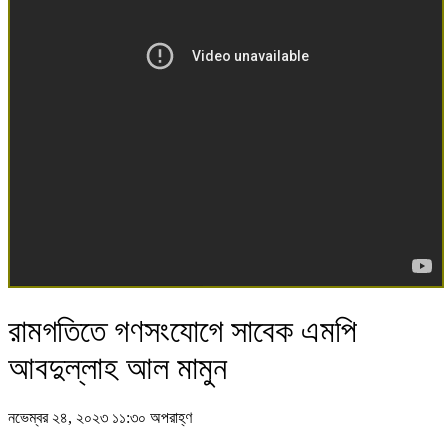
রামগতিতে গণসংযোগে সাবেক এমপি
আবদুল্লাহ আল মামুন
নভেম্বর ২৪, ২০২৩ ১১:৩০ অপরাহ্ণ