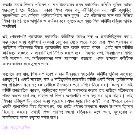
বর্তমান সময়ে শিক্ষার পরিবেশ ও মান উন্নয়নের জন্য ম্যানেজিং কমিটির ভূমিকা আরও
গুরুত্বপূর্ণ হয়ে উঠেছে। কারণ শিক্ষা এখন শুধু বইভিত্তিক নয়; এটি প্রযুক্তি,
সৃজনশীলতা এবং বৈশ্বিক প্রতিযোগিতার সঙ্গে যুক্ত। এই পরিবর্তনের সঙ্গে তাল মিলিয়ে
শিক্ষা প্রতিষ্ঠানকে আধুনিক ও কার্যকর করে তুলতে হলে ম্যানেজিং কমিটির সক্রিয় ভূমিকা
অপরিহার্য।
এই প্রেক্ষাপটে প্রয়োজন ম্যানেজিং কমিটিকে আরও দক্ষ ও জবাবদিহিমূলক করা।
সদস্যদের জন্য প্রশিক্ষণ ব্যবস্থা চালু করা যেতে পারে, যাতে তারা শিক্ষা প্রশাসন ও
প্রতিষ্ঠান পরিচালনার বিষয়ে প্রয়োজনীয় জ্ঞান অর্জন করতে পারেন। একই সঙ্গে কমিটির
কার্যক্রমে স্বচ্ছতা ও জবাবদিহিতা নিশ্চিত করতে হবে। নিয়মিত সভা, সিদ্ধান্তের লিখিত
নথি সংরক্ষণ এবং অভিভাবকদের সঙ্গে যোগাযোগ বাড়ানো—এসব উদ্যোগ কমিটিকে
আরও কার্যকর করে তুলতে পারে।
সবশেষে বলা যায়, শিক্ষার পরিবেশ ও মান উন্নয়নে ম্যানেজিং কমিটির ভূমিকা অত্যন্ত
গুরুত্বপূর্ণ। একটি সচেতন, দক্ষ ও দায়িত্বশীল ম্যানেজিং কমিটি একটি শিক্ষা প্রতিষ্ঠানকে
শুধু পরিচালনা করে না; বরং সেটিকে উন্নয়নের পথে এগিয়ে নিয়ে যায়। কিন্তু যদি এই
কমিটি রাজনৈতিক প্রভাব, ব্যক্তিগত স্বার্থ বা অদক্ষতার কারণে তার দায়িত্ব সঠিকভাবে
পালন করতে ব্যর্থ হয়, তাহলে তা শিক্ষার অগ্রগতির পথে বড় বাধা হয়ে দাঁড়ায়। তাই
শিক্ষার ভবিষ্যৎ উন্নয়নের জন্য প্রয়োজন এমন ম্যানেজিং কমিটি, যারা শিক্ষাকে কেবল
একটি প্রশাসনিক বিষয় হিসেবে নয়, বরং জাতি গঠনের অন্যতম প্রধান উপাদান হিসেবে
বিবেচনা করবে। তখনই শিক্ষা প্রতিষ্ঠানগুলো সত্যিকার অর্থে জ্ঞান, মূল্যবোধ ও
মানবিকতার আলো ছড়াতে সক্ষম হবে।
মো: বোরহান উদ্দিন