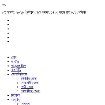
৮ই আগস্ট, ২০২৬ খ্রিস্টাব্দ ২৪শে শ্রাবণ, ১৪৩৩ বঙ্গাব্দ রাত ৯:২২ শনিবার
হোম
জাতীয়
আন্তর্জাতিক
রাজনীতি
জেলাভিত্তিক
চট্টগ্রাম জেলা
নোয়াখালী জেলা
ফেনী জেলা
ময়মনসিংহ জেলা
বিনোদন
অন্যান্য
খেলাধুলা