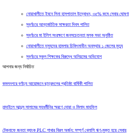
নোয়াখালীতে ইবনে সিনা হাসপাতাল উদ্বোধন, ৩৫% কমে সেবার ঘোষণা
সুবর্ণচরে আন্তর্জাতিক সাক্ষরতা দিবস পালিত
সুবর্ণচরে মা ইলিশ সংরক্ষণে জনসচেতনতা মুলক সভা অনুষ্ঠিত
নোয়াখালীতে দস্যুদের হামলায় চিকিৎসাধীন অবস্থায় ১ জেলের মৃত্যু
সুবর্ণচরে স্কুল শিক্ষকের বিরুদ্ধে অনিয়মের অভিযোগ
আপনার জন্য নির্বাচিত
কমলনগরে বর্ণাঢ্য আয়োজনে ছাত্রদলের প্রতিষ্ঠা বার্ষিকী পালিত
নান্দাইলে আব্দুস সালামের সহধর্মীনির স্মরণে দোয়া ও মিলাদ মাহফিল
টেকনাফে জনতা ব্যাংক PLC শাখার বিরল অর্জন: সম্পূর্ণ খেলাপি ঋণ-মুক্ত হয়ে সেবায়