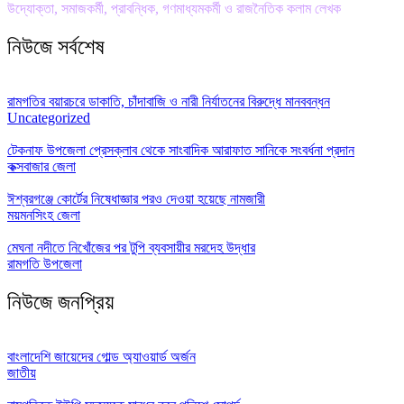
উদ্যোক্তা, সমাজকর্মী, প্রাবন্ধিক, গণমাধ্যমকর্মী ও রাজনৈতিক কলাম লেখক
নিউজে সর্বশেষ
রামগতির বয়ারচরে ডাকাতি, চাঁদাবাজি ও নারী নির্যাতনের বিরুদ্ধে মানববন্ধন
Uncategorized
টেকনাফ উপজেলা প্রেসক্লাব থেকে সাংবাদিক আরাফাত সানিকে সংবর্ধনা প্রদান
কক্সবাজার জেলা
ঈশ্বরগঞ্জে কোর্টের নিষেধাজ্ঞার পরও দেওয়া হয়েছে নামজারী
ময়মনসিংহ জেলা
মেঘনা নদীতে নিখোঁজের পর টুপি ব্যবসায়ীর মরদেহ উদ্ধার
রামগতি উপজেলা
নিউজে জনপ্রিয়
বাংলাদেশি জায়েদের গোল্ড অ্যাওয়ার্ড অর্জন
জাতীয়