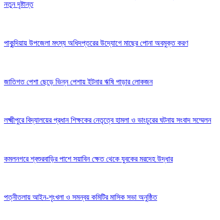
নতুন দৃষ্টান্ত
পাকুন্দিয়ায় উপজেলা মৎস্য অধিদপ্তরের উদ্যোগে মাছের পোনা অবমুক্ত করণ
জাতিগত পেশা ছেড়ে ভিন্ন পেশায় ইটনার ঋষি পাড়ার লোকজন
লক্ষ্মীপুরে বিদ্যালয়ের প্রধান শিক্ষকের নেতৃত্বে হামলা ও ভাংচুরের ঘটনায় সংবাদ সম্মেলন
কমলনগরে শ্বশুরবাড়ির পাশে সয়াবিন ক্ষেত থেকে যুবকের মরদেহ উদ্ধার
পত্নীতলায় আইন-শৃংখলা ও সমন্বয় কমিটির মাসিক সভা অনুষ্ঠিত