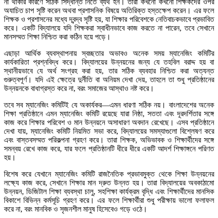
না থাকার কারণে সঠিক সিদ্ধান্ত নিতে ব্যর্থ হন। তারা কখনো কখনো শিক্ষকদের ওপর
অযাচিত চাপ সৃষ্টি করেন অথবা প্রশাসনিক বিষয়ে অতিরিক্ত হস্তক্ষেপ করেন। এর ফলে
শিক্ষক ও প্রশাসনের মধ্যে দ্বন্দ্ব সৃষ্টি হয়, যা শিক্ষার পরিবেশকে নেতিবাচকভাবে প্রভাবিত
করে। একটি বিদ্যালয়ে যদি শিক্ষকরা স্বাধীনভাবে কাজ করতে না পারেন, তবে সেখানে
মানসম্মত শিক্ষা নিশ্চিত করা কঠিন হয়ে পড়ে।
এছাড়া আর্থিক ব্যবস্থাপনায় স্বচ্ছতার অভাবও অনেক সময় ম্যানেজিং কমিটির
কার্যকারিতা প্রশ্নবিদ্ধ করে। বিদ্যালয়ের উন্নয়নের জন্য যে তহবিল বরাদ্দ হয় বা
স্থানীয়ভাবে যে অর্থ সংগ্রহ করা হয়, তার সঠিক ব্যবহার নিশ্চিত করা অত্যন্ত
গুরুত্বপূর্ণ। যদি এই ক্ষেত্রে দুর্নীতি বা অনিয়ম দেখা দেয়, তাহলে তা শুধু প্রতিষ্ঠানের
উন্নয়নকে বাধাগ্রস্ত করে না, বরং সমাজের আস্থাও নষ্ট করে।
তবে সব ম্যানেজিং কমিটিই যে অকার্যকর—এমন ধারণা সঠিক নয়। বাংলাদেশের অনেক
শিক্ষা প্রতিষ্ঠানে এমন ম্যানেজিং কমিটি রয়েছে যারা নিষ্ঠা, সততা এবং দূরদর্শিতার সঙ্গে
কাজ করে শিক্ষার পরিবেশ ও মান উন্নয়নে অসাধারণ অবদান রেখেছে। এসব প্রতিষ্ঠানে
দেখা যায়, ম্যানেজিং কমিটি নিয়মিত সভা করে, বিদ্যালয়ের সমস্যাগুলো বিশ্লেষণ করে
এবং বাস্তবসম্মত পরিকল্পনা গ্রহণ করে। তারা শিক্ষক, অভিভাবক ও শিক্ষার্থীদের সঙ্গে
সমন্বয় রেখে কাজ করে, যার ফলে প্রতিষ্ঠানটি ধীরে ধীরে একটি আদর্শ শিক্ষাঙ্গনে পরিণত
হয়।
বিশেষ করে যেখানে ম্যানেজিং কমিটি রাজনৈতিক প্রভাবমুক্ত থেকে শিক্ষা উন্নয়নের
লক্ষ্যে কাজ করে, সেখানে শিক্ষার মান দ্রুত উন্নত হয়। তারা বিদ্যালয়ের অবকাঠামো
উন্নয়ন, ডিজিটাল শিক্ষা ব্যবস্থা চালু, সহশিক্ষা কার্যক্রম বৃদ্ধি এবং শিক্ষার্থীদের মানসিক
বিকাশে বিভিন্ন কর্মসূচি গ্রহণ করে। এর ফলে শিক্ষার্থীরা শুধু পরীক্ষায় ভালো ফলাফল
করে না, বরং মানবিক ও সৃজনশীল মানুষ হিসেবেও গড়ে ওঠে।