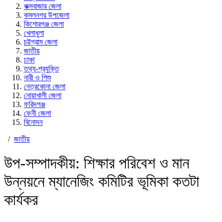
কক্সবাজার জেলা
কমলনগর উপজেলা
কিশোরগঞ্জ জেলা
খেলাধুলা
চট্টগ্রাম জেলা
জাতীয়
ঢাকা
তথ্য-প্রযুক্তি
নারী ও শিশু
নেত্রকোনা জেলা
নোয়াখালী জেলা
ফরিদগঞ্জ
ফেনী জেলা
বিনোদন
/
জাতীয়
উপ-সম্পাদকীয়: শিক্ষার পরিবেশ ও মান
উন্নয়নে ম্যানেজিং কমিটির ভূমিকা কতটা
কার্যকর