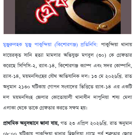
মুঞ্জুরুলহক মুঞ্জু পাকুন্দিয়া (কিশোরগঞ্জ) প্রতিনিধি:
পাকুন্দিয়া থানায়
দায়েরকৃত সানি হত্যা মামলার অভিযুক্ত মগবুল (৩০) কে গ্রেফতার
করেছে সিপিসি-২, র‌্যাব-১৪, কিশোরগঞ্জ ক্যাম্প এবং সদর কোম্পানি,
র‌্যাব-১৪, ময়মনসিংহের যৌথ আভিযানিক দল। ১৩ মে ২০২৬খ্রি. রাত
অনুমান ২১৩০ ঘটিকায় গোপন সংবাদের ভিত্তিতে র‌্যাব-১৪ এর একটি
দল ময়মনসিংহ জেলার কোতোয়ালী থানাধীন দাপুনিয়া শস্য মেলা
এলাকা থেকে তাকে গ্রেফতার করতে সক্ষম হয়।
প্রাথমিক অনুসন্ধানে জানা যায়,
গত ২৩ এপ্রিল ২০২৬খ্রি. রাত অনুমান
০৮:০০ ঘটিকায় পাকুন্দিয়া থানার হিজলিয়া গ্রামে পূর্ব শত্রুতার জেরে