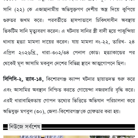
সানি (২২) কে এজাহানামীয় অভিযুক্তগণ দেশীয় অস্ত্র দিয়ে কুপিয়ে
গুরুতর জখম করে। পরবর্তীতে হাসপাতালে চিকিৎসাধীন অবস্থায়
ভিকটিম সানি মৃত্যুবরণ করেন। এ ঘটনায় সানির স্ত্রী বাদী হয়ে পাকুন্দিয়া
থানায় হত্যা মামলা দায়ের করেন। যায় মামলা নং-২২, তারিখ- ২৪
এপ্রিল ২০২৬খ্রি., ধারা-৩০২/৩৪ পেনাল কোড। হত্যাকান্ডের পর
থেকেই মূল আসামি মকবুল দেশের বিভিন্ন স্থানে আত্মগোপনে ছিল।
সিপিসি-২, র‌্যাব-১৪,
কিশোরগঞ্জ ক্যাম্প ঘটনার ছায়াতদন্ত শুরু করে
এবং আসামির অবস্থান নিশ্চিত করতে গোয়েন্দা নজরদারি বৃদ্ধি করে।
এরই ধারাবাহিকতায় গোপন তথ্যের ভিত্তিতে অভিযান পরিচালনা করে
অভিযুক্ত মগবুল (৩০), জেলা-কিশোরগঞ্জ‘কে গ্রেফতার করা হয়।
নিউজে সর্বশেষ