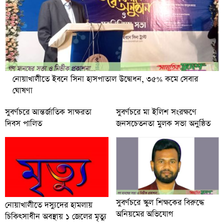
নোয়াখালীতে ইবনে সিনা হাসপাতাল উদ্বোধন, ৩৫% কমে সেবার
ঘোষণা
সুবর্ণচরে আন্তর্জাতিক সাক্ষরতা
সুবর্ণচরে মা ইলিশ সংরক্ষণে
দিবস পালিত
জনসচেতনতা মুলক সভা অনুষ্ঠিত
সুবর্ণচরে স্কুল শিক্ষকের বিরুদ্ধে
নোয়াখালীতে দস্যুদের হামলায়
অনিয়মের অভিযোগ
চিকিৎসাধীন অবস্থায় ১ জেলের মৃত্যু