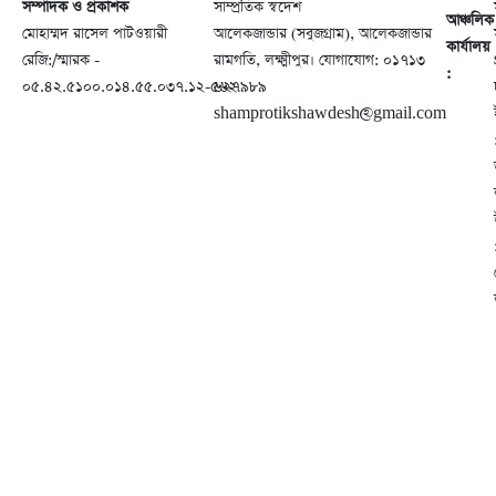
সম্পাদক ও প্রকাশক
সাম্প্রতিক স্বদেশ
আঞ্চলিক
মোহাম্মদ রাসেল পাটওয়ারী
আলেকজান্ডার (সবুজগ্রাম), আলেকজান্ডার
কার্যালয়
রেজি:/স্মারক -
রামগতি, লক্ষ্মীপুর। যোগাযোগ: ০১৭১৩
:
০৫.৪২.৫১০০.০১৪.৫৫.০৩৭.১২-৫৬২
৬২৭৯৮৯
shamprotikshawdesh@gmail.com