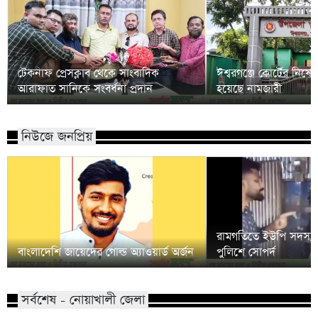
টেকনাফ প্রেসক্লাব থেকে সাংবাদিক
ঈশ্বরগঞ্জে কোর্টের নিষে
আরাফাত সানিকে সংবর্ধনা প্রদান
হয়েছে নামজারী
নিউজে জনপ্রিয়
রামগতিতে ইউপি সদস্য
বাংলাদেশি জায়েদের গোল্ড অ্যাওয়ার্ড অর্জন
পুলিশে সোপর্দ
সর্বশেষ - নোয়াখালী জেলা