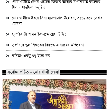
নোয়াখালীতে বেগম খালেদা জিয়া’র আত্মার মাগফিরাত কামনায়
মিলাদ মাহফিল অনুষ্ঠিত
নোয়াখালীতে ইবনে সিনা হাসপাতাল উদ্বোধন, ৩৫% কমে সেবার
ঘোষণা
সুবর্ণজয়ন্তী পালন উপলক্ষে প্রেস ব্রিফিং
সুবর্ণচরে স্কুল শিক্ষকের বিরুদ্ধে অনিয়মের অভিযোগ
কবিতা: একটু শুধু ইচ্ছে কর
সর্বোচ্চ পঠিত - নোয়াখালী জেলা