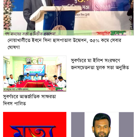
নোয়াখালীতে ইবনে সিনা হাসপাতাল উদ্বোধন, ৩৫% কমে সেবার
ঘোষণা
সুবর্ণচরে মা ইলিশ সংরক্ষণে
জনসচেতনতা মুলক সভা অনুষ্ঠিত
সুবর্ণচরে আন্তর্জাতিক সাক্ষরতা
দিবস পালিত