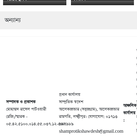
অন্যান্য
প্রধান কার্যালয়
সম্পাদক ও প্রকাশক
সাম্প্রতিক স্বদেশ
আঞ্চলিক
মোহাম্মদ রাসেল পাটওয়ারী
আলেকজান্ডার (সবুজগ্রাম), আলেকজান্ডার
কার্যালয়
রেজি:/স্মারক -
রামগতি, লক্ষ্মীপুর। যোগাযোগ: ০১৭১৩
:
০৫.৪২.৫১০০.০১৪.৫৫.০৩৭.১২-৫৬২
৬২৭৯৮৯
shamprotikshawdesh@gmail.com