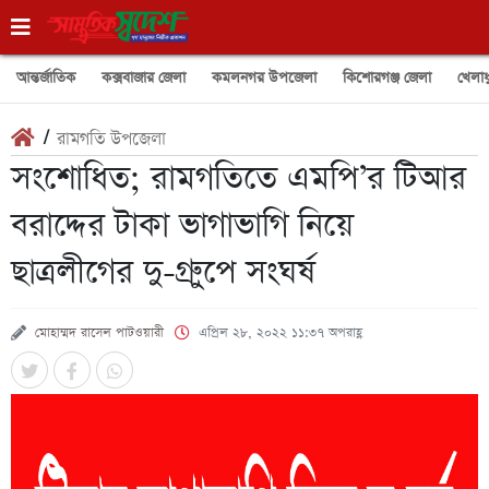
আন্তর্জাতিক
কক্সবাজার জেলা
কমলনগর উপজেলা
কিশোরগঞ্জ জেলা
খেলাধ
/
রামগতি উপজেলা
সংশোধিত; রামগতিতে এমপি’র টিআর
বরাদ্দের টাকা ভাগাভাগি নিয়ে
ছাত্রলীগের দু-গ্রুুপে সংঘর্ষ
মোহাম্মদ রাসেল পাটওয়ারী
এপ্রিল ২৮, ২০২২ ১১:৩৭ অপরাহ্ণ