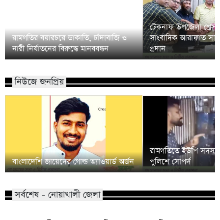
টেকনাফ উপজেলা প্রেসক্
রামগতির বয়ারচরে ডাকাতি, চাঁদাবাজি ও
সাংবাদিক আরাফাত সানি
নারী নির্যাতনের বিরুদ্ধে মানববন্ধন
প্রদান
নিউজে জনপ্রিয়
রামগতিতে ইউপি সদস্য
বাংলাদেশি জায়েদের গোল্ড অ্যাওয়ার্ড অর্জন
পুলিশে সোপর্দ
সর্বশেষ - নোয়াখালী জেলা