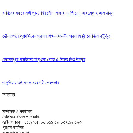
৯ দিনের সফরে লক্ষ্মীপুর-৪ নির্বাচনী এলাকায় এমপি মো. আবদুল্লাহ আল মামুন
দৌলতখানে প্রাথমিকের প্রধান শিক্ষক মাননীয় প্রধানমন্ত্রী কে নিয়ে কটুক্তি
হোসেনপুরে মসজিদের অযুখানা থেকে ৫ দিনের শিশু উদ্ধার
পাকুন্দিয়ায় দুই মাদক ব্যবসায়ী গ্রেপ্তার
অন্যান্য
সম্পাদক ও প্রকাশক
মোহাম্মদ রাসেল পাটওয়ারী
রেজি:/স্মারক - ০৫.৪২.৫১০০.০১৪.৫৫.০৩৭.১২-৫৬২
প্রধান কার্যালয়
সাম্প্রতিক স্বদেশ