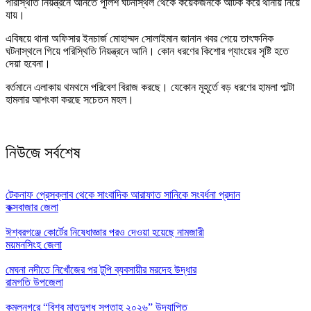
পরিস্থিতি নিয়ন্ত্রনে আনতে পুলিশ ঘটনাস্থল থেকে কয়েকজনকে আটক করে থানায় নিয়ে
যায়।
এবিষয়ে থানা অফিসার ইনচার্জ মোহাম্মদ সোলাইমান জানান খবর পেয়ে তাৎক্ষনিক
ঘটনাস্থলে গিয়ে পরিস্থিতি নিয়ন্ত্রনে আনি। কোন ধরণের কিশোর গ্যাংয়ের সৃষ্টি হতে
দেয়া হবেনা।
বর্তমানে এলাকায় থমথমে পরিবেশ বিরাজ করছে। যেকোন মূহূর্তে বড় ধরণের হামলা পাল্টা
হামলার আশংকা করছে সচেতন মহল।
নিউজে সর্বশেষ
টেকনাফ প্রেসক্লাব থেকে সাংবাদিক আরাফাত সানিকে সংবর্ধনা প্রদান
কক্সবাজার জেলা
ঈশ্বরগঞ্জে কোর্টের নিষেধাজ্ঞার পরও দেওয়া হয়েছে নামজারী
ময়মনসিংহ জেলা
মেঘনা নদীতে নিখোঁজের পর টুপি ব্যবসায়ীর মরদেহ উদ্ধার
রামগতি উপজেলা
কমলনগরে “বিশ্ব মাতৃদুগ্ধ সপ্তাহ ২০২৬” উদযাপিত