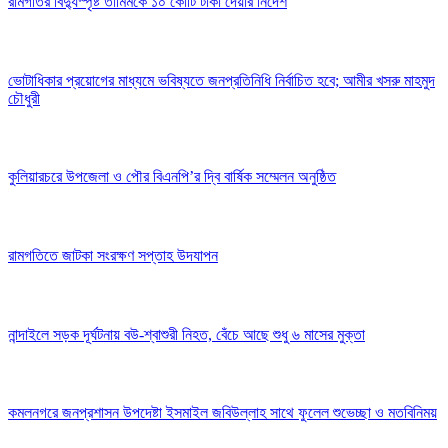
রামগতির বিদ্যুস্পৃষ্ট তামিমকে ১০ কোটি টাকা দেয়ার নির্দেশ
ভোটাধিকার প্রয়োগের মাধ্যমে ভবিষ্যতে জনপ্রতিনিধি নির্বাচিত হবে; আমীর খসরু মাহমুদ
চৌধুরী
কুলিয়ারচরে উপজেলা ও পৌর বিএনপি’র দ্বি বার্ষিক সম্মেলন অনুষ্ঠিত
রামগতিতে জাটকা সংরক্ষণ সপ্তাহ উদযাপন
নান্দাইলে সড়ক দূর্ঘটনায় বউ-শ্বাশুরী নিহত, বেঁচে আছে শুধু ৬ মাসের মুক্তা
কমলনগরে জনপ্রশাসন উপদেষ্টা ইসমাইল জবিউল্লাহ সাথে ফুলেল শুভেচ্ছা ও মতবিনিময়