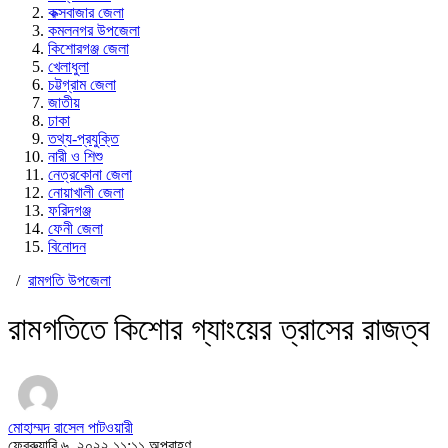
কক্সবাজার জেলা
কমলনগর উপজেলা
কিশোরগঞ্জ জেলা
খেলাধুলা
চট্টগ্রাম জেলা
জাতীয়
ঢাকা
তথ্য-প্রযুক্তি
নারী ও শিশু
নেত্রকোনা জেলা
নোয়াখালী জেলা
ফরিদগঞ্জ
ফেনী জেলা
বিনোদন
/
রামগতি উপজেলা
রামগতিতে কিশোর গ্যাংয়ের ত্রাসের রাজত্ব
মোহাম্মদ রাসেল পাটওয়ারী
ফেব্রুয়ারি ৬, ২০২২ ১১:১১ অপরাহ্ণ