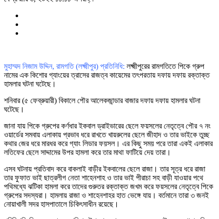
মুহাম্মদ নিজাম উদ্দিন, রামগতি (লক্ষ্মীপুর) প্রতিনিধি:
লক্ষ্মীপুরের রামগতিতে পিকে গ্রুপ
নামের এক কিশোর গ্যাংয়ের ত্রাসের রাজত্ব কায়েমের তৎপরতায় দফায় দফায় রক্তাক্ত
হামলার ঘটনা ঘটেছে।
শনিবার (৫ ফেব্রুয়ারী) বিকালে পৌর আলেকজান্ডার বাজার দফায় দফায় হামলার ঘটনা
ঘটেছে।
জানা যায় পিকে গ্রুপের কর্ণধার ইকবাল ড্রাইভারের ছেলে ফয়সলের নেতৃত্বে পৌর ৭ নং
ওয়ার্ডের সমবায় এলাকায় প্রভাব ধরে রাখতে খায়রুলের ছেলে জীহাদ ও তার ভাইকে তুচ্ছ
কথার জের ধরে মারধর করে গ্যাং লিডার ফয়সল। এর কিছু সময় পরে তারা একই এলাকার
লতিফের ছেলে সাদ্দামের উপর হামলা করে তার মাথা ফাটিয়ে দেয় তারা।
এসব ঘটনায় প্রতিবাদ করে বাকলাই বাড়ীর ইকবালের ছেলে রাজা। তার সূত্র ধরে রাজা
তার ফুফাত ভাই ছাত্রলীগ নেতা শাহেনশাহ ও তার ভাই পীরাচা সহ বাড়ী যাওয়ার পথে
পথিমধ্যে ঝটিকা হামলা করে তাদের গুরুতর রক্তাক্ত জখম করে ফয়সলের নেতৃত্বে পিকে
গ্রুপের সদস্যরা। হামলায় রাজা ও শাহেনশাহর হাত ভেঙ্গে যায়। বর্তমানে তারা ৩ জনই
নোয়াখালী সদর হাসপাতালে চিকিৎসাধীন রয়েছে।