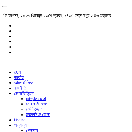
৭ই আগস্ট, ২০২৬ খ্রিস্টাব্দ ২৩শে শ্রাবণ, ১৪৩৩ বঙ্গাব্দ দুপুর ২:৪৩ শুক্রবার
হোম
জাতীয়
আন্তর্জাতিক
রাজনীতি
জেলাভিত্তিক
চট্টগ্রাম জেলা
নোয়াখালী জেলা
ফেনী জেলা
ময়মনসিংহ জেলা
বিনোদন
অন্যান্য
খেলাধুলা