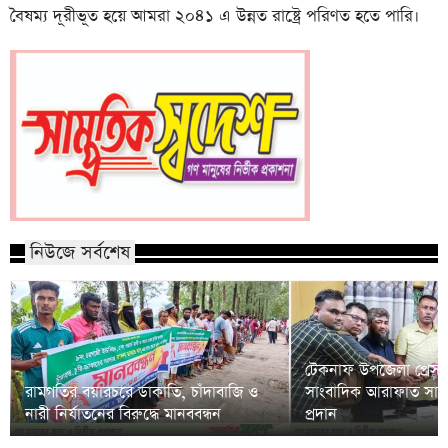
বৈষম্য দূরীভূত হয়ে আমরা ২০৪১ এ উন্নত রাষ্ট্রে পরিণত হতে পারি।
নিউজে সর্বশেষ
টেকনাফ উপজেলা প্রেসক্
রামগতির বয়ারচরে ডাকাতি, চাঁদাবাজি ও
সাংবাদিক আরাফাত সানি
নারী নির্যাতনের বিরুদ্ধে মানববন্ধন
প্রদান