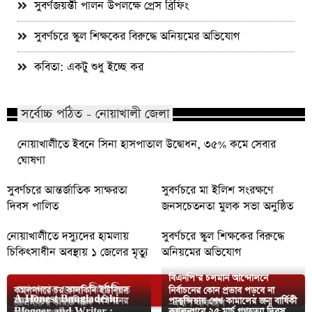
সুবর্ণজয়ন্তী পালন উপলক্ষে প্রেস ব্রিফিং
সুবর্ণচরে স্কুল শিক্ষকের বিরুদ্ধে অনিয়মের অভিযোগ
কবিতা: একটু শুধু ইচ্ছে কর
সর্বোচ্চ পঠিত - নোয়াখালী জেলা
নোয়াখালীতে ইবনে সিনা হাসপাতাল উদ্বোধন, ৩৫% কমে সেবার
ঘোষণা
সুবর্ণচরে আন্তর্জাতিক সাক্ষরতা
সুবর্ণচরে মা ইলিশ সংরক্ষণে
দিবস পালিত
জনসচেতনতা মুলক সভা অনুষ্ঠিত
নোয়াখালীতে দস্যুদের হামলায়
সুবর্ণচরে স্কুল শিক্ষকের বিরুদ্ধে
চিকিৎসাধীন অবস্থায় ১ জেলের মৃত্যু
অনিয়মের অভিযোগ
বিএনপি’র চলমান আন্দোলনে
আপনার জন্য নির্বাচিত
কমলনগরে চর কালকিনি ইউনিয়ন
নির্বাচনের কোন প্রভাব পড়বে না
A Honest Bangladeshi
রামগতিতে মানবাধিকার কমিশনের
পাকুন্দিয়ায় শেখ কামালের জন্ম বার্ষিকী
জেএসডি’র কমিটি গঠন
-এমপি আফজাল
Blogger and Writer :
কমলনগরে ২৫ মার্চ গণহত্যা দিবস