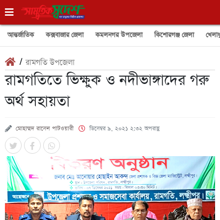
আন্তর্জাতিক
কক্সবাজার জেলা
কমলনগর উপজেলা
কিশোরগঞ্জ জেলা
খেলাধ
/
রামগতি উপজেলা
রামগতিতে ভিক্ষুক ও নদীভাঙ্গাদের গরু
অর্থ সহায়তা
মোহাম্মদ রাসেল পাটওয়ারী
ডিসেম্বর ৯, ২০২১ ২:৩২ অপরাহ্ণ