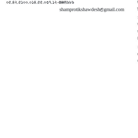
০৫.৪২.৫১০০.০১৪.৫৫.০৩৭.১২-৫৬২
৬২৭৯৮৯
shamprotikshawdesh@gmail.com