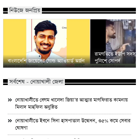
নিউজে জনপ্রিয়
রামগতিতে ইউপি সদস্য
বাংলাদেশি জায়েদের গোল্ড অ্যাওয়ার্ড অর্জন
পুলিশে সোপর্দ
সর্বশেষ - নোয়াখালী জেলা
নোয়াখালীতে বেগম খালেদা জিয়া’র আত্মার মাগফিরাত কামনায়
মিলাদ মাহফিল অনুষ্ঠিত
নোয়াখালীতে ইবনে সিনা হাসপাতাল উদ্বোধন, ৩৫% কমে সেবার
ঘোষণা