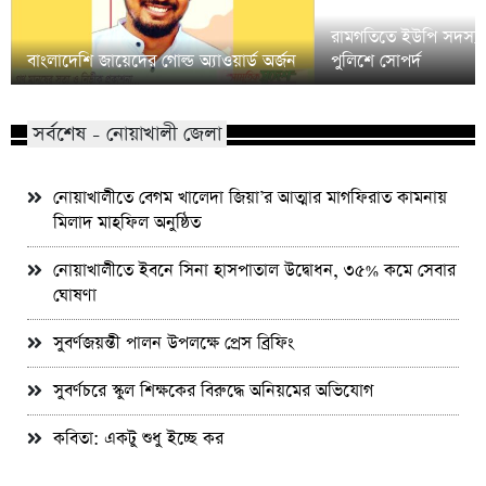
রামগতিতে ইউপি সদস্য
বাংলাদেশি জায়েদের গোল্ড অ্যাওয়ার্ড অর্জন
পুলিশে সোপর্দ
সর্বশেষ - নোয়াখালী জেলা
নোয়াখালীতে বেগম খালেদা জিয়া’র আত্মার মাগফিরাত কামনায়
মিলাদ মাহফিল অনুষ্ঠিত
নোয়াখালীতে ইবনে সিনা হাসপাতাল উদ্বোধন, ৩৫% কমে সেবার
ঘোষণা
সুবর্ণজয়ন্তী পালন উপলক্ষে প্রেস ব্রিফিং
সুবর্ণচরে স্কুল শিক্ষকের বিরুদ্ধে অনিয়মের অভিযোগ
কবিতা: একটু শুধু ইচ্ছে কর