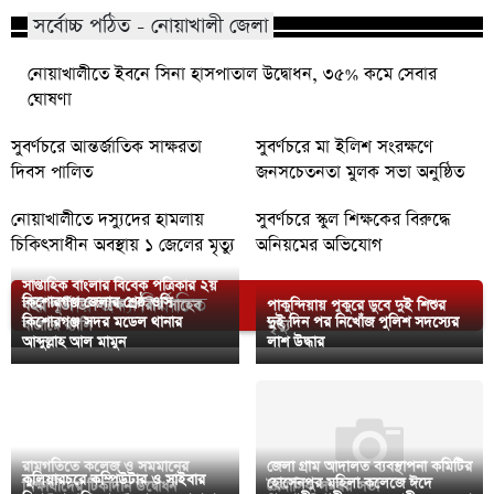
সর্বোচ্চ পঠিত - নোয়াখালী জেলা
নোয়াখালীতে ইবনে সিনা হাসপাতাল উদ্বোধন, ৩৫% কমে সেবার
ঘোষণা
সুবর্ণচরে আন্তর্জাতিক সাক্ষরতা
সুবর্ণচরে মা ইলিশ সংরক্ষণে
দিবস পালিত
জনসচেতনতা মুলক সভা অনুষ্ঠিত
নোয়াখালীতে দস্যুদের হামলায়
সুবর্ণচরে স্কুল শিক্ষকের বিরুদ্ধে
চিকিৎসাধীন অবস্থায় ১ জেলের মৃত্যু
অনিয়মের অভিযোগ
সাপ্তাহিক বাংলার বিবেক পত্রিকার ২য়
আপনার জন্য নির্বাচিত
কিশোরগঞ্জ জেলার শ্রেষ্ঠ ওসি
বছর পূর্তী উপলক্ষে নগরীর সাহেব
পাকুন্দিয়ায় পুকুরে ডুবে দুই শিশুর
কিশোরগঞ্জ সদর মডেল থানার
দুই দিন পর নিখোঁজ পুলিশ সদস্যের
বাজারে র‌্যালি
মৃত্যু
আব্দুল্লাহ আল মামুন
লাশ উদ্ধার
রামগতিতে কলেজ ও সমমানের
জেলা গ্রাম আদালত ব্যবস্থাপনা কমিটির
কুলিয়ারচরে কম্পিউটার ও সাইবার
হোসেনপুর মহিলা কলেজে ঈদে
শিক্ষার্থীদের টিকাদান উদ্বোধন
ত্রৈমাসিক সমন্বয় সভা