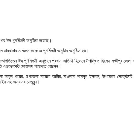
র ঈদ পুনর্মিলনী অনুষ্ঠিত হয়েছে।
রাসার সম্মেলন কক্ষে এ পুনর্মিলনী অনুষ্ঠান অনুষ্ঠিত হয়।
পতিত্বে ঈদ পূর্ণমিলনী অনুষ্ঠানে প্রধান অতিথি হিসেবে উপস্থিত ছিলেন লক্ষীপুর জেলা
তি এডভোকেট মোহাম্মদ শাহাদাত হোসেন।
া আবুল খায়ের, উপজেলা নায়েবে আমীর, মাওলানা শামসুল ইসলাম, উপজেলা সেক্রেটারি আ
ন সহ অন্যান্য নেতৃবৃন্দ।