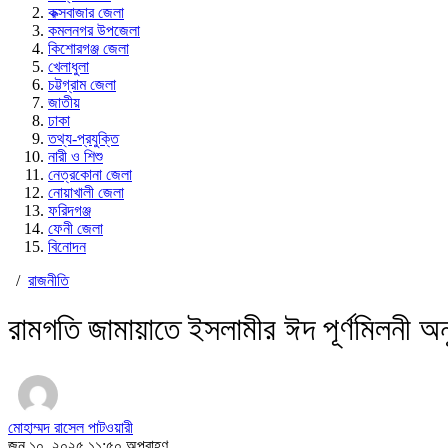
কক্সবাজার জেলা
কমলনগর উপজেলা
কিশোরগঞ্জ জেলা
খেলাধুলা
চট্টগ্রাম জেলা
জাতীয়
ঢাকা
তথ্য-প্রযুক্তি
নারী ও শিশু
নেত্রকোনা জেলা
নোয়াখালী জেলা
ফরিদগঞ্জ
ফেনী জেলা
বিনোদন
/
রাজনীতি
রামগতি জামায়াতে ইসলামীর ঈদ পূর্ণমিলনী অনু
মোহাম্মদ রাসেল পাটওয়ারী
জুন ১০, ২০২৫ ১১:৫০ অপরাহ্ণ