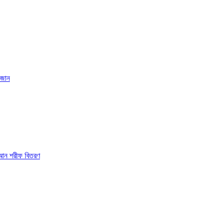
িজান
োরআন শরীফ বিতরণ