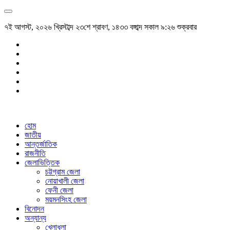
৭ই আগস্ট, ২০২৬ খ্রিস্টাব্দ ২৩শে শ্রাবণ, ১৪৩৩ বঙ্গাব্দ সকাল ৯:২৬ শুক্রবার
হোম
জাতীয়
আন্তর্জাতিক
রাজনীতি
জেলাভিত্তিক
চট্টগ্রাম জেলা
নোয়াখালী জেলা
ফেনী জেলা
ময়মনসিংহ জেলা
বিনোদন
অন্যান্য
খেলাধুলা