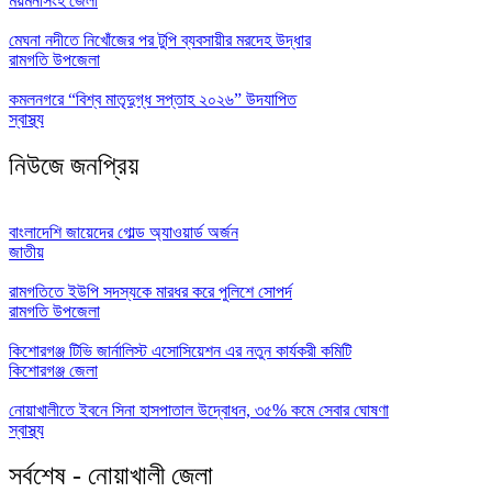
ময়মনসিংহ জেলা
মেঘনা নদীতে নিখোঁজের পর টুপি ব্যবসায়ীর মরদেহ উদ্ধার
রামগতি উপজেলা
কমলনগরে “বিশ্ব মাতৃদুগ্ধ সপ্তাহ ২০২৬” উদযাপিত
স্বাস্থ্য
নিউজে জনপ্রিয়
বাংলাদেশি জায়েদের গোল্ড অ্যাওয়ার্ড অর্জন
জাতীয়
রামগতিতে ইউপি সদস্যকে মারধর করে পুলিশে সোপর্দ
রামগতি উপজেলা
কিশোরগঞ্জ টিভি জার্নালিস্ট এসোসিয়েশন এর নতুন কার্যকরী কমিটি
কিশোরগঞ্জ জেলা
নোয়াখালীতে ইবনে সিনা হাসপাতাল উদ্বোধন, ৩৫% কমে সেবার ঘোষণা
স্বাস্থ্য
সর্বশেষ - নোয়াখালী জেলা