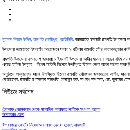
মুহাম্মদ নিজাম উদ্দিন, রামগতি (লক্ষ্মীপুর) প্রতিনিধি:
জামায়াতে ইসলামী রামগতি উপজেলা শাখা
উপজেলা জামায়াতে ইসলামীর আয়োজনে সকাল ৯ ঘটিকায় রামগতি পৌর আলেকজান্ডার কামিল মাদ্
রামগতি উপজেলা বাংলাদেশ জামায়াতে ইসলামী উপজেলা আমীর মাওলানা আব্দুর রহিম এর সভা
এআর হাফিজ উল্যাহ। বিশেষ অতিথি হিসেবে উপস্থিত ছিলেন জেলা বারের সাবেক সভাপ
অনুষ্ঠানে অন্যান্যের মাঝে উপস্থিত ছিলেন রামগতি পৌরসভা জামায়তের আমীর, মাওলান
ফেডারেশন, রামগতি উপজেলার সভাপতি একরামুল হক, সাধারণ সম্পাদক, মো. জুবায়ের হোসাই
নিউজে সর্বশেষ
টেকনাফ প্রেসক্লাব থেকে সাংবাদিক আরাফাত সানিকে সংবর্ধনা প্রদান
কক্সবাজার জেলা
ঈশ্বরগঞ্জে কোর্টের নিষেধাজ্ঞার পরও দেওয়া হয়েছে নামজারী