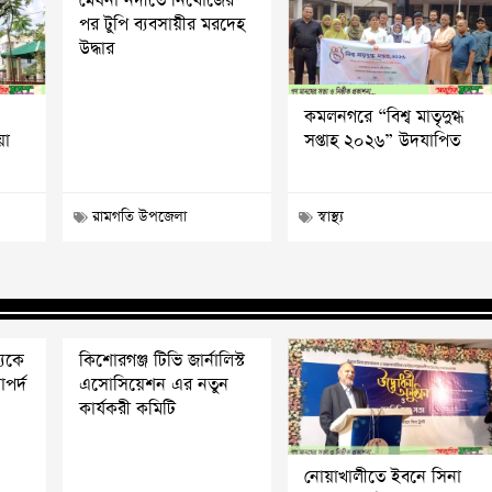
মেঘনা নদীতে নিখোঁজের
পর টুপি ব্যবসায়ীর মরদেহ
উদ্ধার
কমলনগরে “বিশ্ব মাতৃদুগ্ধ
য়া
সপ্তাহ ২০২৬” উদযাপিত
রামগতি উপজেলা
স্বাস্থ্য
্যকে
কিশোরগঞ্জ টিভি জার্নালিস্ট
পর্দ
এসোসিয়েশন এর নতুন
কার্যকরী কমিটি
নোয়াখালীতে ইবনে সিনা