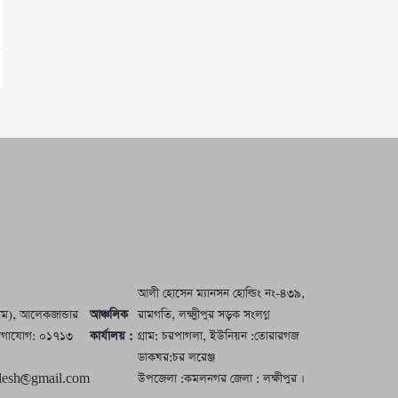
আলী হোসেন ম্যানসন হোল্ডিং নং-৪৩৯,
রাম), আলেকজান্ডার
আঞ্চলিক
রামগতি, লক্ষ্মীপুর সড়ক সংলগ্ন
 যোগাযোগ: ০১৭১৩
কার্যালয় :
গ্রাম: চরপাগলা, ইউনিয়ন :তোরারগজ
ডাকঘর:চর লরেঞ্জ
desh@gmail.com
উপজেলা :কমলনগর জেলা : লক্ষীপুর ।