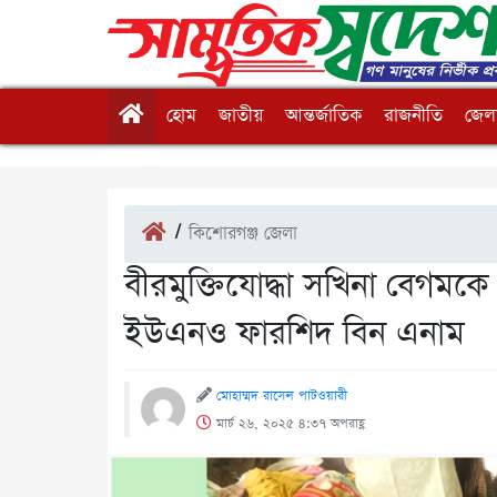
হোম
জাতীয়
আন্তর্জাতিক
রাজনীতি
জেলা
/
কিশোরগঞ্জ জেলা
বীরমুক্তিযোদ্ধা সখিনা বেগম
ইউএনও ফারশিদ বিন এনাম
মোহাম্মদ রাসেল পাটওয়ারী
মার্চ ২৬, ২০২৫ ৪:৩৭ অপরাহ্ণ