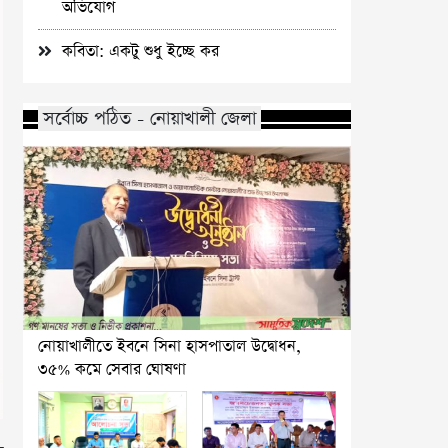
অভিযোগ
কবিতা: একটু শুধু ইচ্ছে কর
সর্বোচ্চ পঠিত - নোয়াখালী জেলা
নোয়াখালীতে ইবনে সিনা হাসপাতাল উদ্বোধন,
৩৫% কমে সেবার ঘোষণা