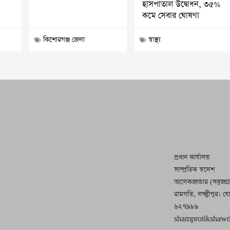
হাসপাতাল উদ্বোধন, ৩৫%
কমে সেবার ঘোষণা
কিশোরগঞ্জ জেলা
স্বাস্থ্য
প্রধান কার্যালয়
সাম্প্রতিক স্বদেশ
আলেকজান্ডার (সবুজগ্
রামগতি, লক্ষ্মীপুর।
৬২৭৯৮৯
shamprotikshaw