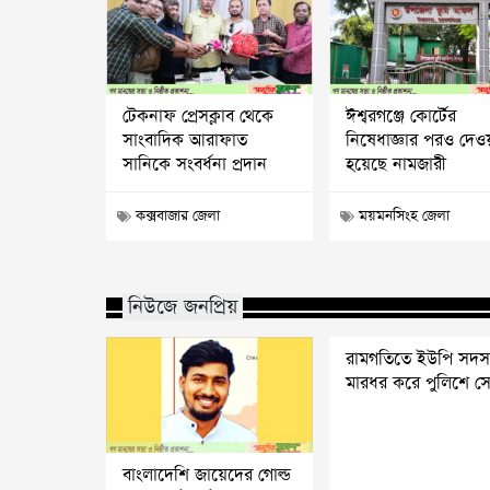
টেকনাফ প্রেসক্লাব থেকে
ঈশ্বরগঞ্জে কোর্টের
সাংবাদিক আরাফাত
নিষেধাজ্ঞার পরও দেও
সানিকে সংবর্ধনা প্রদান
হয়েছে নামজারী
কক্সবাজার জেলা
ময়মনসিংহ জেলা
নিউজে জনপ্রিয়
রামগতিতে ইউপি সদস
মারধর করে পুলিশে সো
বাংলাদেশি জায়েদের গোল্ড