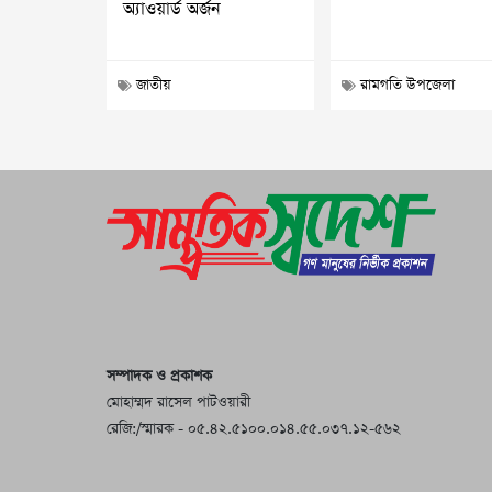
অ্যাওয়ার্ড অর্জন
জাতীয়
রামগতি উপজেলা
সম্পাদক ও প্রকাশক
মোহাম্মদ রাসেল পাটওয়ারী
রেজি:/স্মারক - ০৫.৪২.৫১০০.০১৪.৫৫.০৩৭.১২-৫৬২