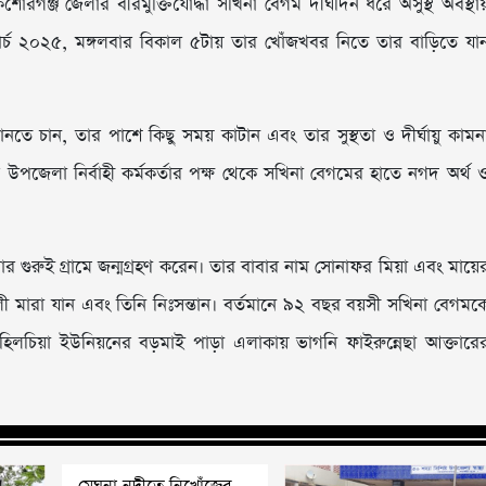
শোরগঞ্জ জেলার বীরমুক্তিযোদ্ধা সখিনা বেগম দীর্ঘদিন ধরে অসুস্থ অবস্থায
মার্চ ২০২৫, মঙ্গলবার বিকাল ৫টায় তার খোঁজখবর নিতে তার বাড়িতে যা
নতে চান, তার পাশে কিছু সময় কাটান এবং তার সুস্থতা ও দীর্ঘায়ু কামন
জেলা নির্বাহী কর্মকর্তার পক্ষ থেকে সখিনা বেগমের হাতে নগদ অর্থ 
 গুরুই গ্রামে জন্মগ্রহণ করেন। তার বাবার নাম সোনাফর মিয়া এবং মায়ে
আলী মারা যান এবং তিনি নিঃসন্তান। বর্তমানে ৯২ বছর বয়সী সখিনা বেগমক
চিয়া ইউনিয়নের বড়মাই পাড়া এলাকায় ভাগনি ফাইরুন্নেছা আক্তারে