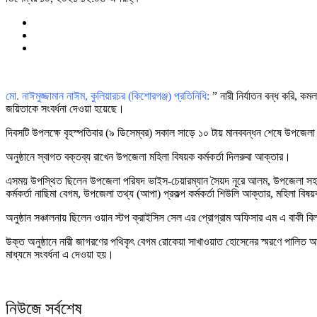
মো. নাঈমুজ্জামান নাঈম, কুলিয়ারচর (কিশোরগঞ্জ) প্রতিনিধি:
” নারী নির্যাতন বন্ধ করি, ক
জয়িতাকে সংবর্ধনা দেওয়া হয়েছে।
দিবসটি উপলক্ষে বৃহস্পতিবার (৯ ডিসেম্বর) সকাল সাড়ে ১০ টায় মানববন্ধন শেষে উপজেল
অনুষ্ঠানে স্বাগত বক্তব্য রাখেন উপজেলা মহিলা বিষয়ক কর্মকর্তা দিলরুবা আক্তার।
এসময় উপস্থিত ছিলেন উপজেলা পরিষদ ভাইস-চেয়ারম্যান সৈয়দ নূরে আলম, উপজেলা সহকারী
কর্মকর্তা নাছিমা বেগম, উপজেলা তথ্য (আপা) প্রকল্প কর্মকর্তা শিউলি আক্তার, মহিলা বিষ
অনুষ্ঠান সঞ্চালনায় ছিলেন ওয়ান স্টপ ক্রাইসিস সেল এর প্রোগ্রাম অফিসার এম এ বাকী বি
উক্ত অনুষ্ঠানে নারী জাগরণের পথিকৃৎ বেগম রোকেয়া সাখাওয়াত হোসেনের স্মরণে পালিত আন্ত
মাধ্যমে সংবর্ধনা এ দেওয়া হয়।
নিউজে সর্বশেষ