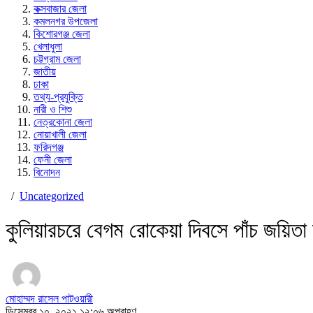
কক্সবাজার জেলা
কমলনগর উপজেলা
কিশোরগঞ্জ জেলা
খেলাধুলা
চট্টগ্রাম জেলা
জাতীয়
ঢাকা
তথ্য-প্রযুক্তি
নারী ও শিশু
নেত্রকোনা জেলা
নোয়াখালী জেলা
ফরিদগঞ্জ
ফেনী জেলা
বিনোদন
/
Uncategorized
কুলিয়ারচরে বেগম রোকেয়া দিবসে পাঁচ জয়িতা স
মোহাম্মদ রাসেল পাটওয়ারী
ডিসেম্বর ১০, ২০২১ ১২:০৬ অপরাহ্ণ