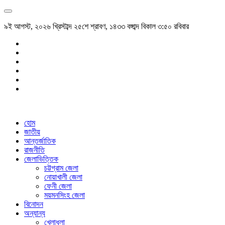
৯ই আগস্ট, ২০২৬ খ্রিস্টাব্দ ২৫শে শ্রাবণ, ১৪৩৩ বঙ্গাব্দ বিকাল ৩:৫০ রবিবার
হোম
জাতীয়
আন্তর্জাতিক
রাজনীতি
জেলাভিত্তিক
চট্টগ্রাম জেলা
নোয়াখালী জেলা
ফেনী জেলা
ময়মনসিংহ জেলা
বিনোদন
অন্যান্য
খেলাধুলা