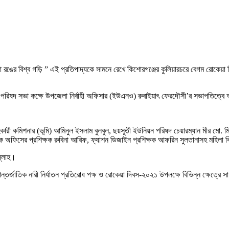
মলা রঙের বিশ্ব গড়ি ” এই প্রতিপাদ্যকে সামনে রেখে কিশোরগঞ্জের কুলিয়ারচরে বেগম রোকেয়া
া পরিষদ সভা কক্ষে উপজেলা নির্বাহী অফিসার (ইউএনও) রুবাইয়াৎ ফেরদৌসী’র সভাপতিত্বে 
 কমিশনার (ভূমি) আমিনুল ইসলাম বুলবুল, ছয়সূতী ইউনিয়ন পরিষদ চেয়ারম্যান মীর মো. ম
য়ক অফিসের প্রশিক্ষক রুবিনা আরিফ, ফ্যাশন ডিজাইন প্রশিক্ষক আফরিন সুলতানাসহ মহিলা বিষয়
ল্লাহ।
র্জাতিক নারী নির্যাতন প্রতিরোধ পক্ষ ও রোকেয়া দিবস-২০২১ উপলক্ষে বিভিন্ন ক্ষেত্রে সাফ