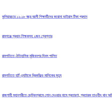
কুলিয়ারচরে ১২-১৮ বছর বয়সী শিক্ষার্থীদের করোনা ভাইরাস টিকা প্রদান
রামগঞ্জে প্রধান শিক্ষকসহ ২জন গ্রেপ্তার
রামগতিতে ঐতিহাসিক মুজিবনগর দিবস পালিত
রামগতিতে হার্ট এ্যাটাকে ব্রিকফিল্ড মালিকের মৃত্যু
রাজশাহী মহানগরীতে ছোটবনগ্রামে লোন দেওয়ার নামে প্রতারণা, প্রতারক তাওহীদ খান আ