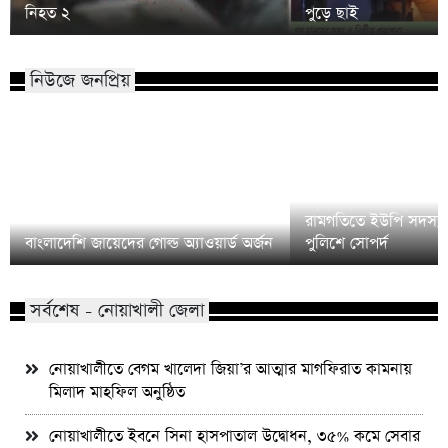
নিহত ২
পুড়ে ছাই
নিউজে জনপ্রিয়
রামগতিতে ইউপি সদস্য
বাংলাদেশি জায়েদের গোল্ড অ্যাওয়ার্ড অর্জন
পুলিশে সোপর্দ
সর্বশেষ - নোয়াখালী জেলা
নোয়াখালীতে বেগম খালেদা জিয়া’র আত্মার মাগফিরাত কামনায়
মিলাদ মাহফিল অনুষ্ঠিত
নোয়াখালীতে ইবনে সিনা হাসপাতাল উদ্বোধন, ৩৫% কমে সেবার