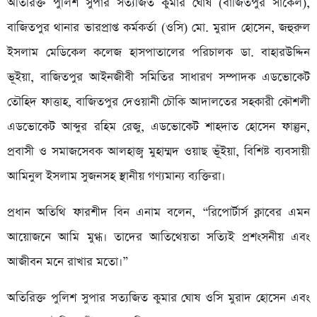
অতিরিক্ত পুলিশ সুপার সত্যজিত কুমার ঘোষ (বাজিতপুর সার্কেল),
বাজিতপুর থানার ভারপ্রাপ্ত কর্মকর্তা (ওসি) মো. মুরাদ হোসেন, জহুরুল
ইসলাম মেডিকেল কলেজ হাসপাতালের পরিচালক ডা. বাহারউদ্দিন
ভূইয়া, বাজিতপুর আইনজীবী সমিতির সাধারণ সম্পাদক এডভোকেট
তৌহিদ ফাত্তাহ, বাজিতপুর দেওয়ানী চৌকি আদালতের সহকারী কৌশলী
এডভোকেট আব্দুর রহিম রেজু, এডভোকেট শাহদাত হোসেন ফাল্গুন,
প্রবাসী ও সমাজসেবক আলহাজ্ব মুহাম্মদ ওয়াছ ভূঁইয়া, বিশিষ্ট ব্যবসায়ী
আমিনুল ইসলাম সুজনসহ স্থানীয় গণ্যমান্য ব্যক্তিরা।
প্রধান অতিথি ফারশীদ বিন এনাম বলেন, “রিপোর্টার্স ক্লাবের এমন
আয়োজনে আমি মুগ্ধ। তাদের আতিথেয়তা সত্যিই প্রশংসনীয় এবং
আজীবন মনে রাখার মতো।”
অতিরিক্ত পুলিশ সুপার সত্যজিত কুমার ঘোষ ওসি মুরাদ হোসেন এবং