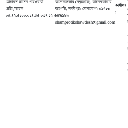
মোহাম্মদ রাসেল পাটওয়ারী
আলেকজান্ডার (সবুজগ্রাম), আলেকজান্ডার
কার্যালয়
রেজি:/স্মারক -
রামগতি, লক্ষ্মীপুর। যোগাযোগ: ০১৭১৩
:
০৫.৪২.৫১০০.০১৪.৫৫.০৩৭.১২-৫৬২
৬২৭৯৮৯
shamprotikshawdesh@gmail.com