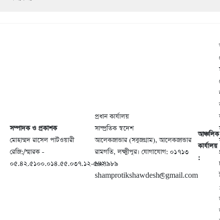
প্রধান কার্যালয়
সম্পাদক ও প্রকাশক
সাম্প্রতিক স্বদেশ
আঞ্চলিক
মোহাম্মদ রাসেল পাটওয়ারী
আলেকজান্ডার (সবুজগ্রাম), আলেকজান্ডার
কার্যালয়
রেজি:/স্মারক -
রামগতি, লক্ষ্মীপুর। যোগাযোগ: ০১৭১৩
:
০৫.৪২.৫১০০.০১৪.৫৫.০৩৭.১২-৫৬২
৬২৭৯৮৯
shamprotikshawdesh@gmail.com