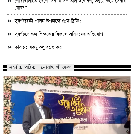
নোয়াখালীতে ইবনে সিনা হাসপাতাল উদ্বোধন, ৩৫% কমে সেবার
ঘোষণা
সুবর্ণজয়ন্তী পালন উপলক্ষে প্রেস ব্রিফিং
সুবর্ণচরে স্কুল শিক্ষকের বিরুদ্ধে অনিয়মের অভিযোগ
কবিতা: একটু শুধু ইচ্ছে কর
সর্বোচ্চ পঠিত - নোয়াখালী জেলা