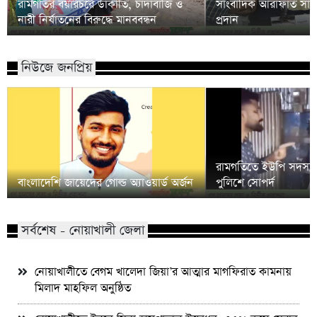
রামগতির বয়ারচরে ডাকাতি, চাঁদাবাজি ও
সাংবাদিক আরাফাত সানি
নারী নির্যাতনের বিরুদ্ধে মানববন্ধন
প্রদান
নিউজে জনপ্রিয়
রামগতিতে ইউপি সদস্য
বাংলাদেশি জায়েদের গোল্ড অ্যাওয়ার্ড অর্জন
পুলিশে সোপর্দ
সর্বশেষ - নোয়াখালী জেলা
নোয়াখালীতে বেগম খালেদা জিয়া’র আত্মার মাগফিরাত কামনায়
মিলাদ মাহফিল অনুষ্ঠিত