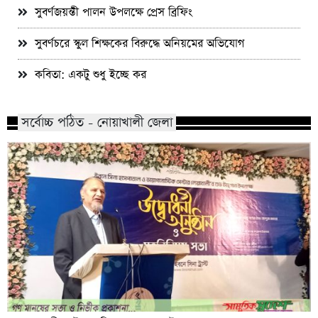
সুবর্ণজয়ন্তী পালন উপলক্ষে প্রেস ব্রিফিং
সুবর্ণচরে স্কুল শিক্ষকের বিরুদ্ধে অনিয়মের অভিযোগ
কবিতা: একটু শুধু ইচ্ছে কর
সর্বোচ্চ পঠিত - নোয়াখালী জেলা