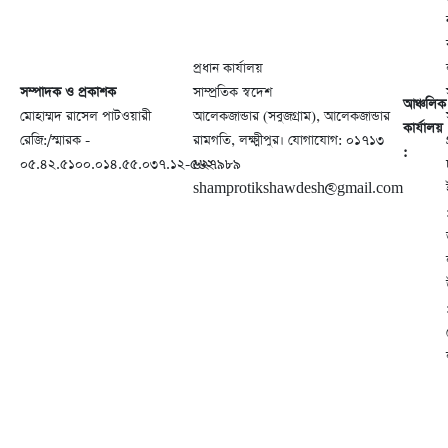
প্রধান কার্যালয়
সম্পাদক ও প্রকাশক
সাম্প্রতিক স্বদেশ
আঞ্চলিক
মোহাম্মদ রাসেল পাটওয়ারী
আলেকজান্ডার (সবুজগ্রাম), আলেকজান্ডার
কার্যালয়
রেজি:/স্মারক -
রামগতি, লক্ষ্মীপুর। যোগাযোগ: ০১৭১৩
:
০৫.৪২.৫১০০.০১৪.৫৫.০৩৭.১২-৫৬২
৬২৭৯৮৯
shamprotikshawdesh@gmail.com