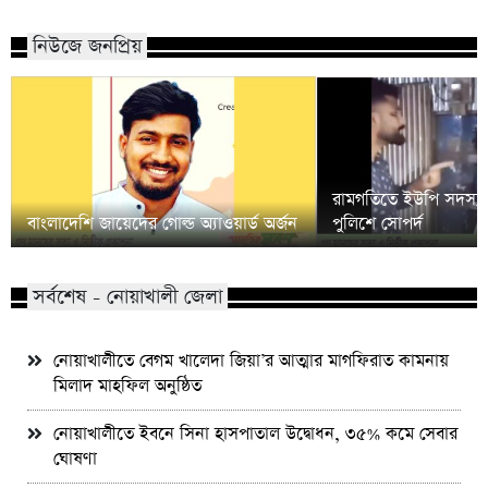
নিউজে জনপ্রিয়
রামগতিতে ইউপি সদস্য
বাংলাদেশি জায়েদের গোল্ড অ্যাওয়ার্ড অর্জন
পুলিশে সোপর্দ
সর্বশেষ - নোয়াখালী জেলা
নোয়াখালীতে বেগম খালেদা জিয়া’র আত্মার মাগফিরাত কামনায়
মিলাদ মাহফিল অনুষ্ঠিত
নোয়াখালীতে ইবনে সিনা হাসপাতাল উদ্বোধন, ৩৫% কমে সেবার
ঘোষণা