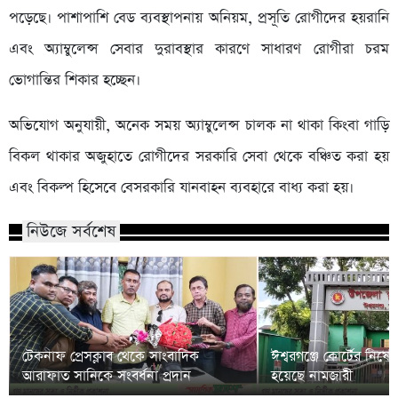
পড়েছে। পাশাপাশি বেড ব্যবস্থাপনায় অনিয়ম, প্রসূতি রোগীদের হয়রানি
এবং অ্যাম্বুলেন্স সেবার দুরাবস্থার কারণে সাধারণ রোগীরা চরম
ভোগান্তির শিকার হচ্ছেন।
অভিযোগ অনুযায়ী, অনেক সময় অ্যাম্বুলেন্স চালক না থাকা কিংবা গাড়ি
বিকল থাকার অজুহাতে রোগীদের সরকারি সেবা থেকে বঞ্চিত করা হয়
এবং বিকল্প হিসেবে বেসরকারি যানবাহন ব্যবহারে বাধ্য করা হয়।
নিউজে সর্বশেষ
টেকনাফ প্রেসক্লাব থেকে সাংবাদিক
ঈশ্বরগঞ্জে কোর্টের নিষে
আরাফাত সানিকে সংবর্ধনা প্রদান
হয়েছে নামজারী