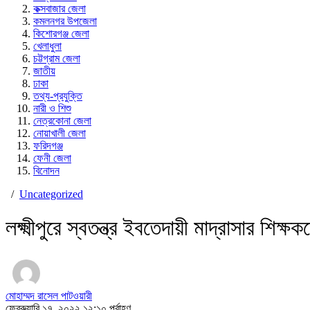
কক্সবাজার জেলা
কমলনগর উপজেলা
কিশোরগঞ্জ জেলা
খেলাধুলা
চট্টগ্রাম জেলা
জাতীয়
ঢাকা
তথ্য-প্রযুক্তি
নারী ও শিশু
নেত্রকোনা জেলা
নোয়াখালী জেলা
ফরিদগঞ্জ
ফেনী জেলা
বিনোদন
/
Uncategorized
লক্ষ্মীপুরে স্বতন্ত্র ইবতেদায়ী মাদ্রাসার শিক্
মোহাম্মদ রাসেল পাটওয়ারী
ফেব্রুয়ারি ১৭, ২০২২ ১২:১০ পূর্বাহ্ণ