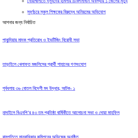
নোয়াখালীতে দস্যুদের হামলায় চিকিৎসাধীন অবস্থায় ১ জেলের মৃত্যু
সুবর্ণচরে স্কুল শিক্ষকের বিরুদ্ধে অনিয়মের অভিযোগ
আপনার জন্য নির্বাচিত
পাকুন্দিয়ায় মাদক প্রতিরোধ ও ইভটিজিং বিরোধী সভা
তাড়াইলে খেলাফত মজলিসের প্রার্থী শাহানের গণসংযোগ
পূর্বধলায় ৩৬ বোতল বিদেশী মদ উদ্ধার, আটক- ১
নান্দাইলে বিএনপি’র ৪৩ তম প্রতিষ্ঠা বার্ষিকীতে আলোচনা সভা ও দোয়া মাহফিল
রামগতিতে মানবাধিকার কমিশনের অভিষেক অনুষ্ঠিত