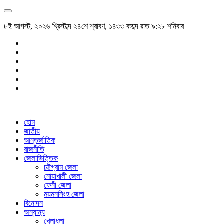
৮ই আগস্ট, ২০২৬ খ্রিস্টাব্দ ২৪শে শ্রাবণ, ১৪৩৩ বঙ্গাব্দ রাত ৯:২৮ শনিবার
হোম
জাতীয়
আন্তর্জাতিক
রাজনীতি
জেলাভিত্তিক
চট্টগ্রাম জেলা
নোয়াখালী জেলা
ফেনী জেলা
ময়মনসিংহ জেলা
বিনোদন
অন্যান্য
খেলাধুলা