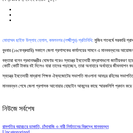
মোহাম্মদ ছাইফ উল্লাহ হেলাল, কমলনগর (লক্ষ্মীপুর) প্রতিনিধি:
মুজিব শতবর্ষে সরকারি প্রা
বুধবার (১৬ফেব্রুয়ারি) সকালে জেলা প্রশাসকের কার্যালয়ের সামনে এ মানববন্ধনের আয়োজন কর
বক্তারা বলেন প্রধানমন্ত্রীর ঘোষণার পরেও স্বতন্ত্র ইবতেদায়ী মাদ্রাসাগুলো জাতীয়করণ হচ্ছ
কোটি কোটি টাকার বই দিলেও যারা তাদের পড়াচ্ছেন, তারা অনাহারে অর্ধাহারে জীবনযাপন
স্বতন্ত্র ইবতেদায়ী মাদ্রাসা শিক্ষক ঐক্যজোটের সভাপতি মাওলানা আবদুর রহিমের সভাপতি
মানববন্ধন শেষে জেলা প্রশাসক আনোয়ার হোছাইন আকন্দের কাছে স্মারকলিপি প্রদান করে স
নিউজে সর্বশেষ
রামগতির বয়ারচরে ডাকাতি, চাঁদাবাজি ও নারী নির্যাতনের বিরুদ্ধে মানববন্ধন
Uncategorized