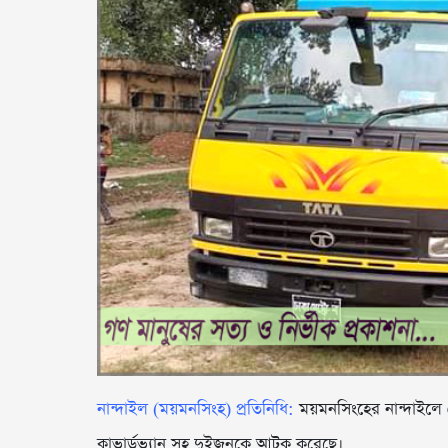
নান্দাইল (ময়মনসিংহ) প্রতিনিধি:
ময়মনসিংহের নান্দাইলে গ
কাভার্ডভ্যান সহ দুইজনকে আটক করেছে।