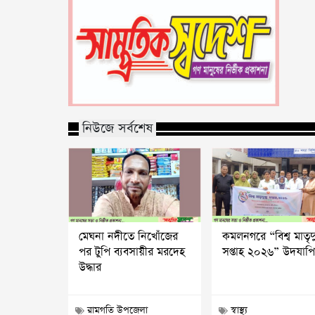
নিউজে সর্বশেষ
মেঘনা নদীতে নিখোঁজের
কমলনগরে “বিশ্ব মাতৃদু
পর টুপি ব্যবসায়ীর মরদেহ
সপ্তাহ ২০২৬” উদযাপ
উদ্ধার
রামগতি উপজেলা
স্বাস্থ্য