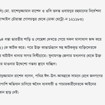
ি) মো. রাশেদুজ্জামান রাশেদ ও ওসি তদন্ত ওবায়দুর রহমানের নির্দেশনা
ন্দাইল চৌরাস্তা গোলচত্বর থেকে (ঢাকা মেট্রো-ন ১২১১৮৩)
৪ বস্তা ভারতীয় শাড়ি ও লেহেঙ্গা দেখতে পেয়ে সকল মালামাল জব্দ করে
 কে আটক করে। পরে উক্ত কাভার্ডভ্যান সহ আটককৃত ব্যক্তিদেরকে
 ঘাটাইল থানার সাগর দিঘীগ্রামে। সুনামগঞ্জ জেলার মধ্যনগর থেকে উক্ত
 মাওনার উদ্দেশ্যে গন্তব্য স্থানে যাচ্ছিল।
শেদুজ্জামান রাশেদ বলেন, পবিত্র ঈদ-উল-আযহাকে সামনে রেখে জনগণের
। পাশাপাশি অভিযান চালিয়ে অবৈধ ব্যবসায়ী ও পাচারকারীদেরকে আইনের
োন ছাড় নেই।