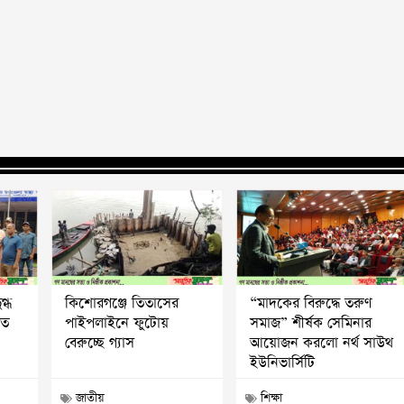
গ্ধ
কিশোরগঞ্জে তিতাসের
“মাদকের বিরুদ্ধে তরুণ
িত
পাইপলাইনে ফুটোয়
সমাজ” শীর্ষক সেমিনার
বেরুচ্ছে গ্যাস
আয়োজন করলো নর্থ সাউথ
ইউনিভার্সিটি
জাতীয়
শিক্ষা