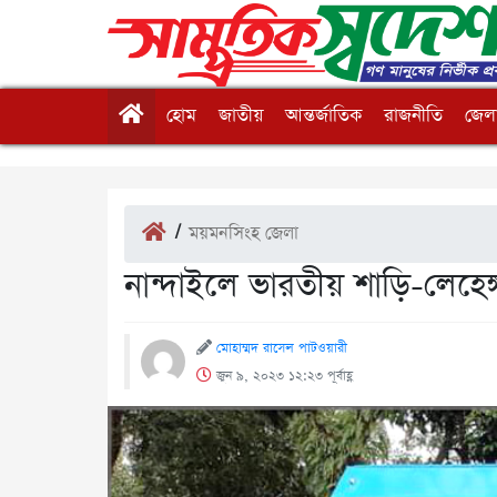
হোম
জাতীয়
আন্তর্জাতিক
রাজনীতি
জেলা
/
ময়মনসিংহ জেলা
নান্দাইলে ভারতীয় শাড়ি-লেহে
মোহাম্মদ রাসেল পাটওয়ারী
জুন ৯, ২০২৩ ১২:২৩ পূর্বাহ্ণ