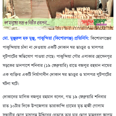
মো. মুঞ্জুরুল হক মুঞ্জু, পাকুন্দিয়া (কিশোরগঞ্জ) প্রতিনিধি:
কিশোরগঞ্জের
পাকুন্দিয়ায় চাঁদা না দেওয়ায় একটি দোকান ঘর ভাংচুর ও মালপত্র
লুটপাটের অভিযোগ পাওয়া গেছে। পাকুন্দিয়া পৌর এলাকার হোসেনপুর
সড়কের ডানপাশে শনিবার (১৯ ফেব্রুয়ারি) রাতে বজলুর রহমান নামের
এক ব্যক্তির একটি নির্মাণাধীন দোকান ঘর ভাংচুর ও মালপত্র লুটপাটের
ঘটনা ঘটে।
দোকানের মালিক বজলুর রহমান বলেন, গত ১৯ ফেব্রুয়ারি শনিবার
রাত ১০টার দিকে উপজেলার তারাকান্দি গ্রামের মৃত হাজী গোলাম
সন্ধানীর ছেলে মুসলেহ উদ্দিনের নেতৃত্বে তার চার ছেলে মাহবুবুল আলম