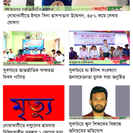
নোয়াখালীতে ইবনে সিনা হাসপাতাল উদ্বোধন, ৩৫% কমে সেবার
ঘোষণা
সুবর্ণচরে আন্তর্জাতিক সাক্ষরতা
সুবর্ণচরে মা ইলিশ সংরক্ষণে
দিবস পালিত
জনসচেতনতা মুলক সভা অনুষ্ঠিত
সুবর্ণচরে স্কুল শিক্ষকের বিরুদ্ধে
নোয়াখালীতে দস্যুদের হামলায়
অনিয়মের অভিযোগ
চিকিৎসাধীন অবস্থায় ১ জেলের মৃত্যু