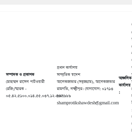
প্রধান কার্যালয়
সম্পাদক ও প্রকাশক
সাম্প্রতিক স্বদেশ
আঞ্চলিক
মোহাম্মদ রাসেল পাটওয়ারী
আলেকজান্ডার (সবুজগ্রাম), আলেকজান্ডার
কার্যালয়
রেজি:/স্মারক -
রামগতি, লক্ষ্মীপুর। যোগাযোগ: ০১৭১৩
:
০৫.৪২.৫১০০.০১৪.৫৫.০৩৭.১২-৫৬২
৬২৭৯৮৯
shamprotikshawdesh@gmail.com