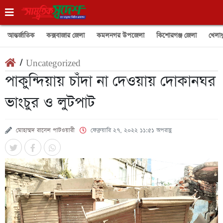
আন্তর্জাতিক
কক্সবাজার জেলা
কমলনগর উপজেলা
কিশোরগঞ্জ জেলা
খেলাধ
/
Uncategorized
পাকুন্দিয়ায় চাঁদা না দেওয়ায় দোকানঘর
ভাংচুর ও লুটপাট
মোহাম্মদ রাসেল পাটওয়ারী
ফেব্রুয়ারি ২৭, ২০২২ ১১:৫১ অপরাহ্ণ