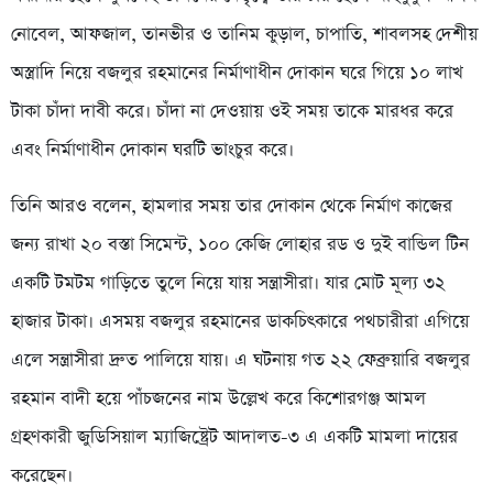
নোবেল, আফজাল, তানভীর ও তানিম কুড়াল, চাপাতি, শাবলসহ দেশীয়
অস্ত্রাদি নিয়ে বজলুর রহমানের নির্মাণাধীন দোকান ঘরে গিয়ে ১০ লাখ
টাকা চাঁদা দাবী করে। চাঁদা না দেওয়ায় ওই সময় তাকে মারধর করে
এবং নির্মাণাধীন দোকান ঘরটি ভাংচুর করে।
তিনি আরও বলেন, হামলার সময় তার দোকান থেকে নির্মাণ কাজের
জন্য রাখা ২০ বস্তা সিমেন্ট, ১০০ কেজি লোহার রড ও দুই বান্ডিল টিন
একটি টমটম গাড়িতে তুলে নিয়ে যায় সন্ত্রাসীরা। যার মোট মূল্য ৩২
হাজার টাকা। এসময় বজলুর রহমানের ডাকচিৎকারে পথচারীরা এগিয়ে
এলে সন্ত্রাসীরা দ্রুত পালিয়ে যায়। এ ঘটনায় গত ২২ ফেব্রুয়ারি বজলুর
রহমান বাদী হয়ে পাঁচজনের নাম উল্লেখ করে কিশোরগঞ্জ আমল
গ্রহণকারী জুডিসিয়াল ম্যাজিষ্ট্রেট আদালত-৩ এ একটি মামলা দায়ের
করেছেন।