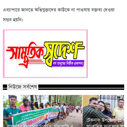
এব্যাপারে জানতে অভিযুক্তদের কাউকে না পাওযায় বক্তব্য দেওয়া
সম্ভব হয়নি।
নিউজে সর্বশেষ
টেকনাফ উপজেলা প্রেসক্
রামগতির বয়ারচরে ডাকাতি, চাঁদাবাজি ও
সাংবাদিক আরাফাত সানি