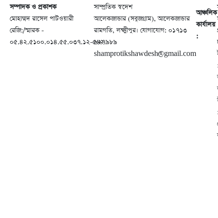
সম্পাদক ও প্রকাশক
সাম্প্রতিক স্বদেশ
আঞ্চলিক
মোহাম্মদ রাসেল পাটওয়ারী
আলেকজান্ডার (সবুজগ্রাম), আলেকজান্ডার
কার্যালয়
রেজি:/স্মারক -
রামগতি, লক্ষ্মীপুর। যোগাযোগ: ০১৭১৩
:
০৫.৪২.৫১০০.০১৪.৫৫.০৩৭.১২-৫৬২
৬২৭৯৮৯
shamprotikshawdesh@gmail.com