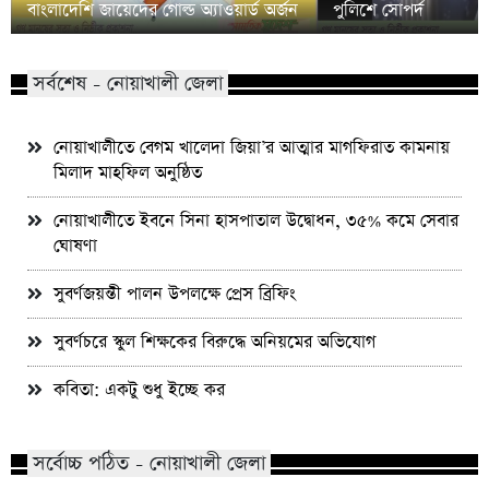
বাংলাদেশি জায়েদের গোল্ড অ্যাওয়ার্ড অর্জন
পুলিশে সোপর্দ
সর্বশেষ - নোয়াখালী জেলা
নোয়াখালীতে বেগম খালেদা জিয়া’র আত্মার মাগফিরাত কামনায়
মিলাদ মাহফিল অনুষ্ঠিত
নোয়াখালীতে ইবনে সিনা হাসপাতাল উদ্বোধন, ৩৫% কমে সেবার
ঘোষণা
সুবর্ণজয়ন্তী পালন উপলক্ষে প্রেস ব্রিফিং
সুবর্ণচরে স্কুল শিক্ষকের বিরুদ্ধে অনিয়মের অভিযোগ
কবিতা: একটু শুধু ইচ্ছে কর
সর্বোচ্চ পঠিত - নোয়াখালী জেলা