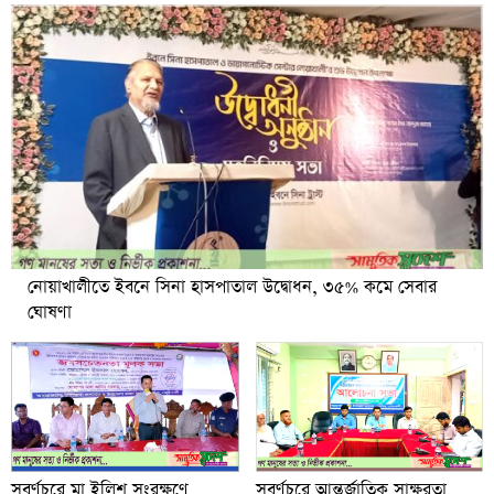
নোয়াখালীতে ইবনে সিনা হাসপাতাল উদ্বোধন, ৩৫% কমে সেবার
ঘোষণা
সুবর্ণচরে মা ইলিশ সংরক্ষণে
সুবর্ণচরে আন্তর্জাতিক সাক্ষরতা