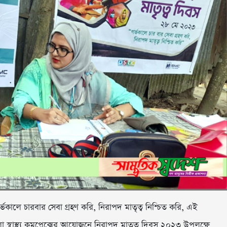
র্ভকালে চারবার সেবা গ্রহণ করি, নিরাপদ মাতৃত্ব নিশ্চিত করি, এই
া স্বাস্থ্য কমপ্লেক্সের আয়োজনে নিরাপদ মাতৃত্ব দিবস ২০২৩ উপলক্ষে