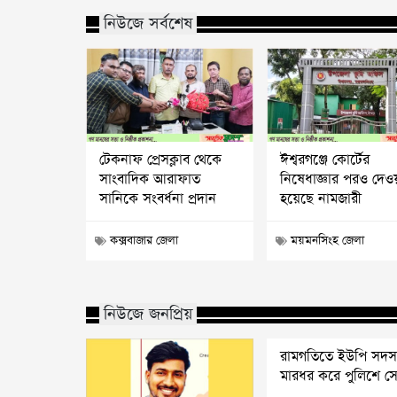
নিউজে সর্বশেষ
টেকনাফ প্রেসক্লাব থেকে
ঈশ্বরগঞ্জে কোর্টের
সাংবাদিক আরাফাত
নিষেধাজ্ঞার পরও দেও
সানিকে সংবর্ধনা প্রদান
হয়েছে নামজারী
কক্সবাজার জেলা
ময়মনসিংহ জেলা
নিউজে জনপ্রিয়
রামগতিতে ইউপি সদস
মারধর করে পুলিশে সো