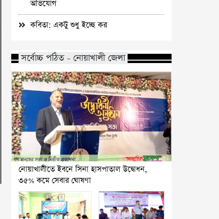
অভিযোগ
কবিতা: একটু শুধু ইচ্ছে কর
সর্বোচ্চ পঠিত - নোয়াখালী জেলা
নোয়াখালীতে ইবনে সিনা হাসপাতাল উদ্বোধন,
৩৫% কমে সেবার ঘোষণা