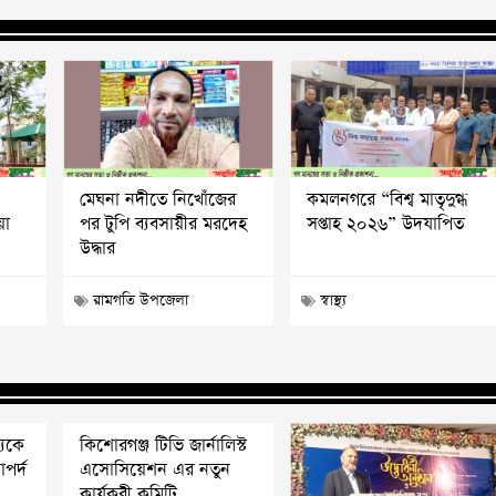
মেঘনা নদীতে নিখোঁজের
কমলনগরে “বিশ্ব মাতৃদুগ্ধ
য়া
পর টুপি ব্যবসায়ীর মরদেহ
সপ্তাহ ২০২৬” উদযাপিত
উদ্ধার
রামগতি উপজেলা
স্বাস্থ্য
্যকে
কিশোরগঞ্জ টিভি জার্নালিস্ট
পর্দ
এসোসিয়েশন এর নতুন
কার্যকরী কমিটি