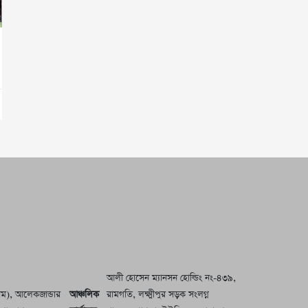
আলী হোসেন ম্যানসন হোল্ডিং নং-৪৩৯,
রাম), আলেকজান্ডার
আঞ্চলিক
রামগতি, লক্ষ্মীপুর সড়ক সংলগ্ন