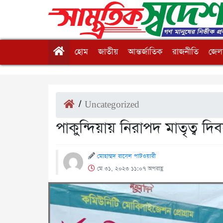
হোম
জাতীয়
আন্তর্জাতিক
রাজনীতি
জেলা
/
Uncategorized
পাকুন্দিয়ায় নিরাপদ মাতৃত্ব দ
মোহাম্মদ রাসেল পাটওয়ারী
মে ৩১, ২০২৩ ১১:০৭ অপরাহ্ণ