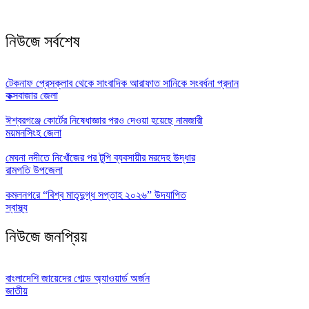
নিউজে সর্বশেষ
টেকনাফ প্রেসক্লাব থেকে সাংবাদিক আরাফাত সানিকে সংবর্ধনা প্রদান
কক্সবাজার জেলা
ঈশ্বরগঞ্জে কোর্টের নিষেধাজ্ঞার পরও দেওয়া হয়েছে নামজারী
ময়মনসিংহ জেলা
মেঘনা নদীতে নিখোঁজের পর টুপি ব্যবসায়ীর মরদেহ উদ্ধার
রামগতি উপজেলা
কমলনগরে “বিশ্ব মাতৃদুগ্ধ সপ্তাহ ২০২৬” উদযাপিত
স্বাস্থ্য
নিউজে জনপ্রিয়
বাংলাদেশি জায়েদের গোল্ড অ্যাওয়ার্ড অর্জন
জাতীয়