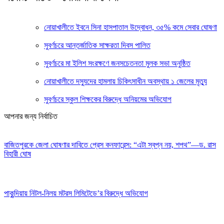
নোয়াখালীতে ইবনে সিনা হাসপাতাল উদ্বোধন, ৩৫% কমে সেবার ঘোষণা
সুবর্ণচরে আন্তর্জাতিক সাক্ষরতা দিবস পালিত
সুবর্ণচরে মা ইলিশ সংরক্ষণে জনসচেতনতা মুলক সভা অনুষ্ঠিত
নোয়াখালীতে দস্যুদের হামলায় চিকিৎসাধীন অবস্থায় ১ জেলের মৃত্যু
সুবর্ণচরে স্কুল শিক্ষকের বিরুদ্ধে অনিয়মের অভিযোগ
আপনার জন্য নির্বাচিত
বাজিতপুরকে জেলা ঘোষণার দাবিতে প্রেস কনফারেন্স: “এটা স্বপ্ন নয়, শপথ”—ড. রাস
বিহারী ঘোষ
পাকুন্দিয়ায় নিটল-নিলয় মটরস লিমিটেডে’র বিরুদ্ধে অভিযোগ