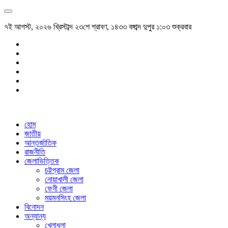
৭ই আগস্ট, ২০২৬ খ্রিস্টাব্দ ২৩শে শ্রাবণ, ১৪৩৩ বঙ্গাব্দ দুপুর ১:০৩ শুক্রবার
হোম
জাতীয়
আন্তর্জাতিক
রাজনীতি
জেলাভিত্তিক
চট্টগ্রাম জেলা
নোয়াখালী জেলা
ফেনী জেলা
ময়মনসিংহ জেলা
বিনোদন
অন্যান্য
খেলাধুলা