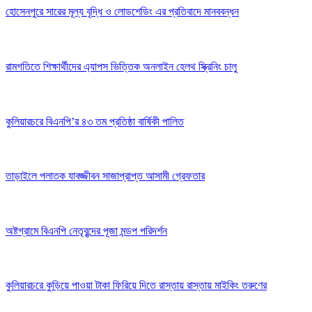
হোসেনপুরে সারের মূল্য বৃদ্ধি ও লোডশেডিং এর প্রতিবাদে মানববন্ধন
রামগতিতে শিক্ষার্থীদের এ্যাপস ভিত্তিক অনলাইন হেলথ স্ক্রিনিং চালু
কুলিয়ারচরে বিএনপি’র ৪৩ তম প্রতিষ্ঠা বার্ষিকী পালিত
তাড়াইলে পলাতক যাবজ্জীবন সাজাপ্রাপ্ত আসামী গ্রেফতার
অষ্টগ্রামে বিএনপি নেতৃবৃন্দের পূজা মন্ডপ পরিদর্শন
কুলিয়ারচরে কুড়িয়ে পাওয়া টাকা ফিরিয়ে দিতে রাস্তায় রাস্তায় মাইকিং তরুণের