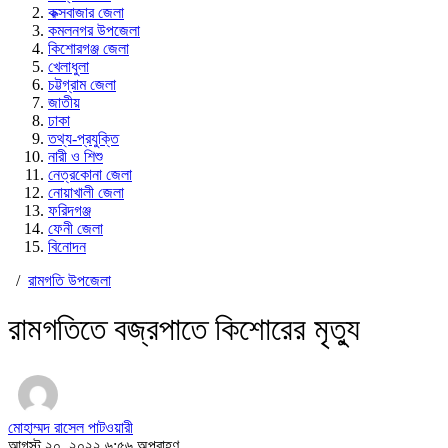
কক্সবাজার জেলা
কমলনগর উপজেলা
কিশোরগঞ্জ জেলা
খেলাধুলা
চট্টগ্রাম জেলা
জাতীয়
ঢাকা
তথ্য-প্রযুক্তি
নারী ও শিশু
নেত্রকোনা জেলা
নোয়াখালী জেলা
ফরিদগঞ্জ
ফেনী জেলা
বিনোদন
/
রামগতি উপজেলা
রামগতিতে বজ্রপাতে কিশোরের মৃত্যু
মোহাম্মদ রাসেল পাটওয়ারী
আগস্ট ২০, ২০২২ ৬:৫৬ অপরাহ্ণ