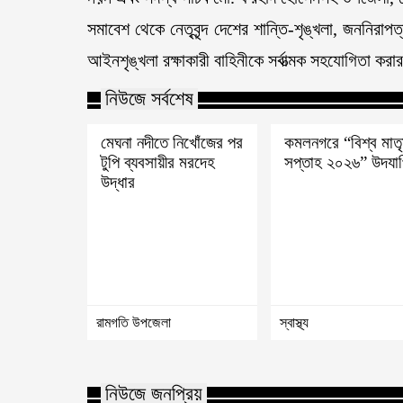
সমাবেশ থেকে নেতৃবৃন্দ দেশের শান্তি-শৃঙ্খলা, জননিরা
আইনশৃঙ্খলা রক্ষাকারী বাহিনীকে সর্বাত্মক সহযোগিতা কর
নিউজে সর্বশেষ
মেঘনা নদীতে নিখোঁজের পর
কমলনগরে “বিশ্ব মাতৃদ
টুপি ব্যবসায়ীর মরদেহ
সপ্তাহ ২০২৬” উদযা
উদ্ধার
রামগতি উপজেলা
স্বাস্থ্য
নিউজে জনপ্রিয়