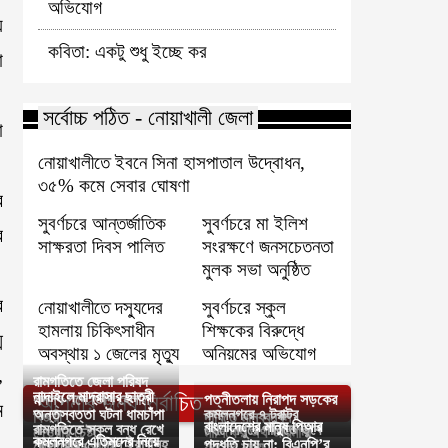
অভিযোগ
য়
কবিতা: একটু শুধু ইচ্ছে কর
া
সর্বোচ্চ পঠিত - নোয়াখালী জেলা
া
নোয়াখালীতে ইবনে সিনা হাসপাতাল উদ্বোধন,
৩৫% কমে সেবার ঘোষণা
র
সুবর্ণচরে আন্তর্জাতিক
সুবর্ণচরে মা ইলিশ
র
সাক্ষরতা দিবস পালিত
সংরক্ষণে জনসচেতনতা
মুলক সভা অনুষ্ঠিত
র
নোয়াখালীতে দস্যুদের
সুবর্ণচরে স্কুল
হামলায় চিকিৎসাধীন
শিক্ষকের বিরুদ্ধে
ম
অবস্থায় ১ জেলের মৃত্যু
অনিয়মের অভিযোগ
,
রামগতিতে জেলা পরিষদ
নান্দাইলে মাদ্রাসার ছাত্রী
আপনার জন্য নির্বাচিত
সদস্য পদে ভিপি হেলাল
পত্নীতলায় নিরাপদ সড়কের
ম
অন্তস্বত্তা ঘটনা ধামচাঁপা
কমলনগরে ৭ ট্রাক্টর
বিজয়ী
দাবিতে মানববন্ধন
বাংলাদেশের মানুষ পিআর
রামগতিতে স্কুল বন্ধ রেখে
হোসেনপুরে পানিতে ডুবে
দেওয়ার চেষ্টা
মালিকের অর্থ জরিমানা
কমলনগরে এতিমদের নিয়ে
পাকুন্দিয়ায় ৫১ পিস ইয়াবাসহ
পদ্ধতি চায় না: বিএনপি’র
শোক দিবস পালন
যুবকের মৃত্যু