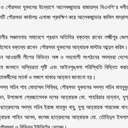
 ও পৌরসভা যুবদলের উদ্যোগে আলেকজান্ডার বাজারস্থ বিএনপি’র দলী
টি পৌরসভা কার্যালয় এলাকা প্রদক্ষিণ করে আলেকজান্ডার কামিল মাদ্রাস
।
র সঞ্চালনায় সমাবেশে প্রধান অতিথির বক্তব্য রাখেন লক্ষ্মীপুর জেল
িসেবে বক্তব্য রাখেন পৌরসভা যুবদলের আহ্বায়ক মাস্টার আব্দুল করিম।
গঠন আওয়ামী লীগের বিভিন্ন অঙ্গ ও সহযোগী সংগঠনের সদস্যরা দেশে
ধ্যমে জনমনে অস্থিরতা সৃষ্টি এবং আইনশৃঙ্খলা পরিস্থিতি বিঘ্নিত করা
নেতাকর্মীদের সতর্ক ও সজাগ থাকার আহ্বান জানানো হয়।
য সচিব শাহ মোহাম্মদ শিব্বির, পৌরসভা যুবদলের সদস্য সচিব মাহবুবু
, উপজেলা স্বেচ্ছাসেবক দলের আহ্বায়ক মো. শাহরিয়ার হান্নান, যুগ্
ছাত্রদলের সদস্য সচিব ইরাজ মাহমুদ বাবু, যুগ্ম আহ্বায়ক পারভেজ খান
ম আহ্বায়ক শাহিন আলম, কলেজ ছাত্রদলের আহ্বায়ক মো. তৌহিদুল ইসলা
রসভা ও বিভিন্ন ইউনিটের নেতৃবৃন্দ।