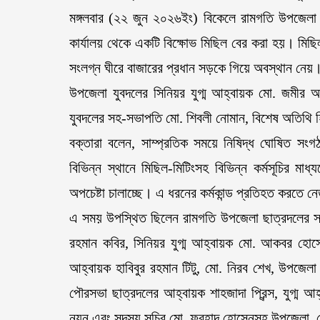
মঙ্গলবার (২২ জুন ২০২৬ইং) বিকেলে রামগতি উপজেলা
কার্যালয় থেকে একটি বিক্ষোভ মিছিল বের করা হয়। মিছিল
সংলগ্ন ঘীরে বাজারের প্রধান সড়কে গিয়ে অবস্থান নেয়
উপজেলা যুবদলের সিনিয়র যুগ্ম আহ্বায়ক মো. জমীর আলী
যুবদলের সহ-সভাপতি মো. শিবলী নোমান, বিশেষ অতিথি হ
বক্তারা বলেন, সাম্প্রতিক সময়ে নিষিদ্ধ ঘোষিত সং
বিভিন্ন স্থানে মিছিল-মিটিংসহ বিভিন্ন কর্মসূচির মা
অপচেষ্টা চালাচ্ছে। এ ধরনের কর্মকান্ড প্রতিহত করতে 
এ সময় উপস্থিত ছিলেন রামগতি উপজেলা ছাত্রদলের সদস্
রহমান কবির, সিনিয়র যুগ্ম আহ্বায়ক মো. আকবর হোসেন
আহ্বায়ক হাবিবুর রহমান টিটু, মো. নিরব শেখ, উপজেলা 
পৌরসভা ছাত্রদলের আহ্বায়ক শাহজাদা প্রিন্স, যুগ্
নয়ন এবং সদস্য সচিব মো. ফরহাদ হোসেনসহ উপজেলা, পৌ