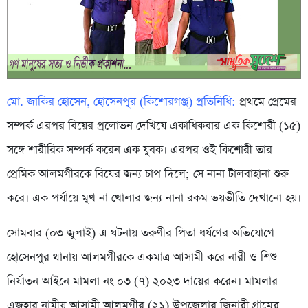
মো. জাকির হোসেন, হোসেনপুর (কিশোরগঞ্জ) প্রতিনিধি:
প্রথমে প্রেমের
সম্পর্ক এরপর বিয়ের প্রলোভন দেখিযে একাধিকবার এক কিশোরী (১৫)
সঙ্গে শারীরিক সম্পর্ক করেন এক যুবক। এরপর ওই কিশোরী তার
প্রেমিক আলমগীরকে বিযের জন্য চাপ দিলে; সে নানা টালবাহানা শুরু
করে। এক পর্যায়ে মুখ না খোলার জন্য নানা রকম ভয়ভীতি দেখানো হয়।
সোমবার (০৩ জুলাই) এ ঘটনায় তরুণীর পিতা ধর্ষণের অভিযোগে
হোসেনপুর থানায় আলমগীরকে একমাত্র আসামী করে নারী ও শিশু
নির্যাতন আইনে মামলা নং ০৩ (৭) ২০২৩ দায়ের করেন। মামলার
এজহার নামীয় আসামী আলমগীর (২১) উপজেলার জিনারী গ্রামের