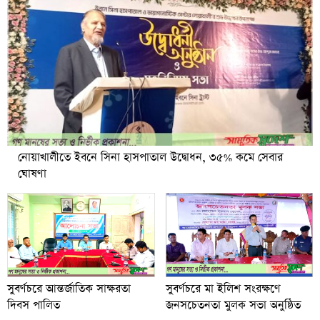
নোয়াখালীতে ইবনে সিনা হাসপাতাল উদ্বোধন, ৩৫% কমে সেবার
ঘোষণা
সুবর্ণচরে আন্তর্জাতিক সাক্ষরতা
সুবর্ণচরে মা ইলিশ সংরক্ষণে
দিবস পালিত
জনসচেতনতা মুলক সভা অনুষ্ঠিত