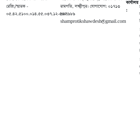
কার্যালয়
রেজি:/স্মারক -
রামগতি, লক্ষ্মীপুর। যোগাযোগ: ০১৭১৩
:
০৫.৪২.৫১০০.০১৪.৫৫.০৩৭.১২-৫৬২
৬২৭৯৮৯
shamprotikshawdesh@gmail.com