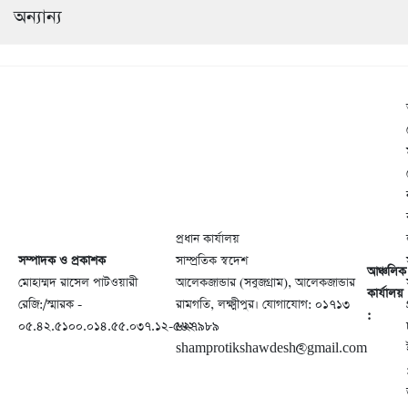
অন্যান্য
প্রধান কার্যালয়
সম্পাদক ও প্রকাশক
সাম্প্রতিক স্বদেশ
আঞ্চলিক
মোহাম্মদ রাসেল পাটওয়ারী
আলেকজান্ডার (সবুজগ্রাম), আলেকজান্ডার
কার্যালয়
রেজি:/স্মারক -
রামগতি, লক্ষ্মীপুর। যোগাযোগ: ০১৭১৩
:
০৫.৪২.৫১০০.০১৪.৫৫.০৩৭.১২-৫৬২
৬২৭৯৮৯
shamprotikshawdesh@gmail.com