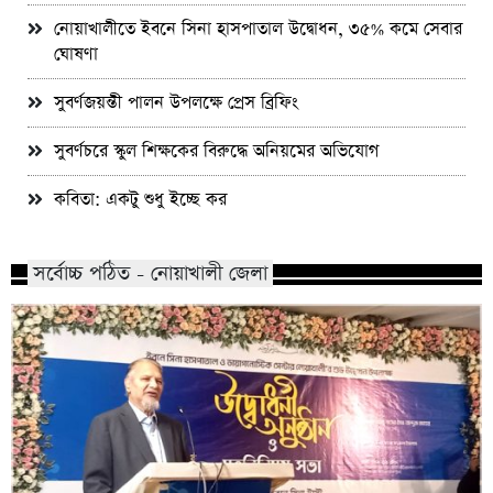
নোয়াখালীতে ইবনে সিনা হাসপাতাল উদ্বোধন, ৩৫% কমে সেবার
ঘোষণা
সুবর্ণজয়ন্তী পালন উপলক্ষে প্রেস ব্রিফিং
সুবর্ণচরে স্কুল শিক্ষকের বিরুদ্ধে অনিয়মের অভিযোগ
কবিতা: একটু শুধু ইচ্ছে কর
সর্বোচ্চ পঠিত - নোয়াখালী জেলা