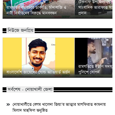
টেকনাফ উপজেলা প্রেসক্
রামগতির বয়ারচরে ডাকাতি, চাঁদাবাজি ও
সাংবাদিক আরাফাত সানি
নারী নির্যাতনের বিরুদ্ধে মানববন্ধন
প্রদান
নিউজে জনপ্রিয়
রামগতিতে ইউপি সদস্য
বাংলাদেশি জায়েদের গোল্ড অ্যাওয়ার্ড অর্জন
পুলিশে সোপর্দ
সর্বশেষ - নোয়াখালী জেলা
নোয়াখালীতে বেগম খালেদা জিয়া’র আত্মার মাগফিরাত কামনায়
মিলাদ মাহফিল অনুষ্ঠিত