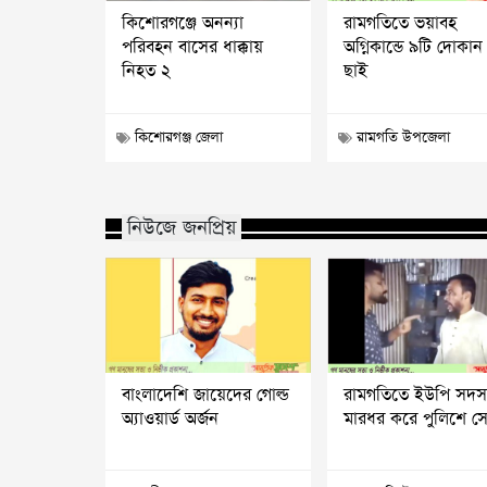
কিশোরগঞ্জে অনন্যা
রামগতিতে ভয়াবহ
পরিবহন বাসের ধাক্কায়
অগ্নিকান্ডে ৯টি দোকান
নিহত ২
ছাই
কিশোরগঞ্জ জেলা
রামগতি উপজেলা
নিউজে জনপ্রিয়
বাংলাদেশি জায়েদের গোল্ড
রামগতিতে ইউপি সদস
অ্যাওয়ার্ড অর্জন
মারধর করে পুলিশে সো