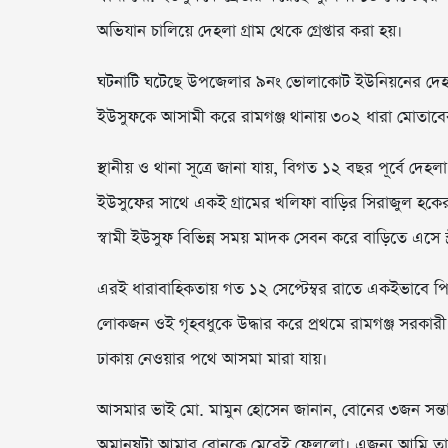
অভিযান চালিয়ে দেহলা গ্রাম থেকে গ্রেপ্তার করা হয়।
ঘটনাটি ঘটেছে উপজেলার ৯নং ভোলাকোট ইউনিয়নের দেহলা
ইউসুফকে আসামী করে রামগঞ্জ থানায় ৩০২ ধারা মোতাবে
স্থানীয় ও থানা সূত্রে জানা যায়, বিগত ১২ বছর পূর্বে দে
ইউসুফের সাথে একই গ্রামের খলিফা বাড়ির সিরাজুল হকে
স্বামী ইউসুফ বিভিন্ন সময় মাদক সেবন করে বাড়িতে এসে
এরই ধারাবাহিকতায় গত ১২ সেপ্টেম্বর রাতে একইভাবে পি
লোকজন ওই গৃহবধুকে উদ্ধার করে প্রথমে রামগঞ্জ সরকারী 
ঢাকায় নেওয়ার পথে আসমা মারা যায়।
আসমার ভাই মো. মামুন হোসেন জানান, বোনের ৩জন সন্তান 
অমানুষটা আমার বোনকে মেরেই ফেললো। এজন্য আমি তার সর্