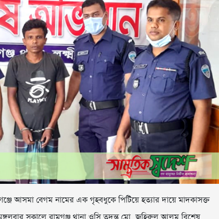
ামগঞ্জে আসমা বেগম নামের এক গৃহবধুকে পিটিয়ে হত্যার দায়ে মাদকাসক্ত
্বর মঙ্গলবার সকালে রামগঞ্জ থানা ওসি তদন্ত মো. জহিরুল আলম বিশেষ