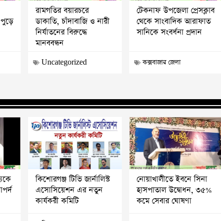
রামগতির বয়ারচরে
টেকনাফ উপজেলা প্রেসক্লাব
 পুড়ে
ডাকাতি, চাঁদাবাজি ও নারী
থেকে সাংবাদিক আরাফাত
নির্যাতনের বিরুদ্ধে
সানিকে সংবর্ধনা প্রদান
মানববন্ধন
Uncategorized
কক্সবাজার জেলা
্যকে
কিশোরগঞ্জ টিভি জার্নালিস্ট
নোয়াখালীতে ইবনে সিনা
পর্দ
এসোসিয়েশন এর নতুন
হাসপাতাল উদ্বোধন, ৩৫%
কার্যকরী কমিটি
কমে সেবার ঘোষণা