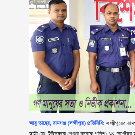
আবু তাহের, রামগঞ্জ (লক্ষীপুর) প্রতিনিধি:
লক্ষ্মীপুরের র
স্বামী মো. ইউসুফকে গ্রেপ্তার করেছে পুলিশ। ১৪ সেপ্টেম