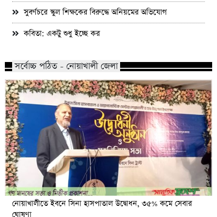
সুবর্ণচরে স্কুল শিক্ষকের বিরুদ্ধে অনিয়মের অভিযোগ
কবিতা: একটু শুধু ইচ্ছে কর
সর্বোচ্চ পঠিত - নোয়াখালী জেলা
নোয়াখালীতে ইবনে সিনা হাসপাতাল উদ্বোধন, ৩৫% কমে সেবার
ঘোষণা