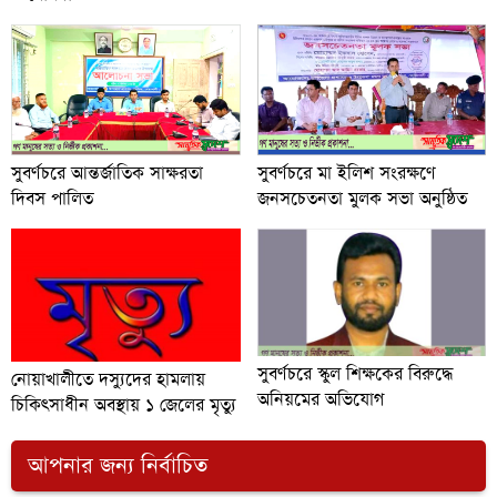
সুবর্ণচরে আন্তর্জাতিক সাক্ষরতা
সুবর্ণচরে মা ইলিশ সংরক্ষণে
দিবস পালিত
জনসচেতনতা মুলক সভা অনুষ্ঠিত
সুবর্ণচরে স্কুল শিক্ষকের বিরুদ্ধে
নোয়াখালীতে দস্যুদের হামলায়
অনিয়মের অভিযোগ
চিকিৎসাধীন অবস্থায় ১ জেলের মৃত্যু
আপনার জন্য নির্বাচিত