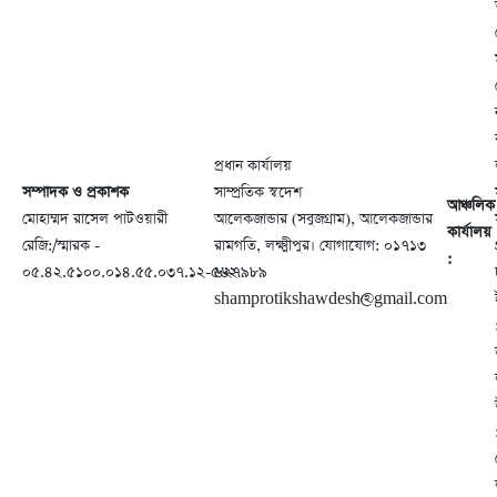
প্রধান কার্যালয়
সম্পাদক ও প্রকাশক
সাম্প্রতিক স্বদেশ
আঞ্চলিক
মোহাম্মদ রাসেল পাটওয়ারী
আলেকজান্ডার (সবুজগ্রাম), আলেকজান্ডার
কার্যালয়
রেজি:/স্মারক -
রামগতি, লক্ষ্মীপুর। যোগাযোগ: ০১৭১৩
:
০৫.৪২.৫১০০.০১৪.৫৫.০৩৭.১২-৫৬২
৬২৭৯৮৯
shamprotikshawdesh@gmail.com