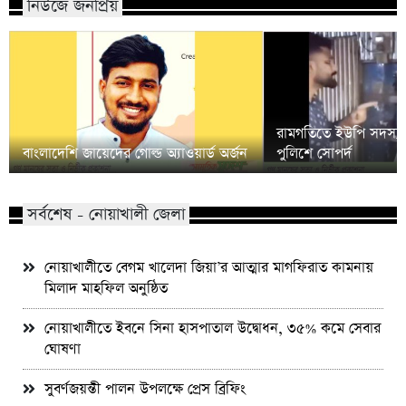
নিউজে জনপ্রিয়
রামগতিতে ইউপি সদস্য
বাংলাদেশি জায়েদের গোল্ড অ্যাওয়ার্ড অর্জন
পুলিশে সোপর্দ
সর্বশেষ - নোয়াখালী জেলা
নোয়াখালীতে বেগম খালেদা জিয়া’র আত্মার মাগফিরাত কামনায়
মিলাদ মাহফিল অনুষ্ঠিত
নোয়াখালীতে ইবনে সিনা হাসপাতাল উদ্বোধন, ৩৫% কমে সেবার
ঘোষণা
সুবর্ণজয়ন্তী পালন উপলক্ষে প্রেস ব্রিফিং