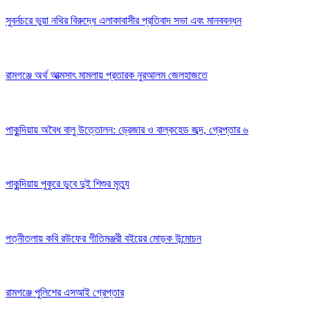
সুবর্নচরে ভুয়া নথির বিরুদ্ধে এলাকাবাসীর প্রতিবাদ সভা এবং মানববন্ধন
রামগঞ্জে অর্থ আত্মসাৎ মামলায় প্রতারক নুরআলম জেলহাজতে
পাকুন্দিয়ায় অবৈধ বালু উত্তোলন: ড্রেজার ও বাল্কহেড জব্দ, গ্রেপ্তার ৬
পাকুন্দিয়ায় পুকুরে ডুবে দুই শিশুর মৃত্যু
পত্নীতলায় কবি রউফের গীতিমঞ্জরী বইয়ের মোড়ক উন্মোচন
রামগঞ্জে পুলিশের এসআই গ্রেপ্তার