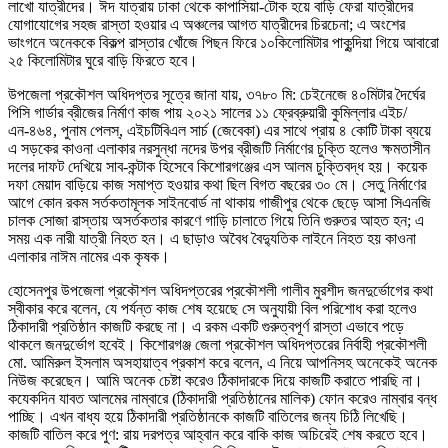
লাখো যাত্রীদের। ঈদ যাত্রায় ঢাকা থেকে কাপাসিয়া-টোক হয়ে বাড়ি ফেরা যাত্রীদের
যোগাযোগের সহজ রাস্তা হওয়ার এ অঞ্চলের আগত যাত্রীদের চিরচেনা; এ অংশের
ভাংগনে অনেককে বিকল্প রাস্তার খোঁজে পিছন ফিরে ১০কিলোমিটার পাকুন্দিয়া গিয়ে আবারো
২৫ কিলোমিটার ঘুরে বাড়ি ফিরতে হবে।
উপজেলা প্রকৌশল অধিদপ্তর সূত্রে জানা যায়, ৩৭৮০ মি: চেইনেজে ৪০মিটার দৈর্ঘের
পিসি গার্ডার ব্রীজের নির্মাণ কাজ পায় ২০২১ সালের ১১ ফ্রেব্রুয়ারী কুমিল্লার এইচ/
এন-৪৬৪, পুনাম পেলস্, এইচটিবিএল সার্চ (জেবেকা) এর সাথে প্রায় ৪ কোটি টাকা ব্যয়ে
এ সড়কের কাওনা এলাকার নরসুন্ধা নদের উপর ব্রীজটি নির্মাণের চুক্তি হলেও ক্ষমতাসীন
দলের দাফট দেখিয়ে সাব-কন্টাক হিসেবে কিশোরগঞ্জের এস আলম চুক্তিবদ্ধ হয়। কয়েক
দফা মেয়াদ বাড়িয়ে কাজ সমাপ্ত হওয়ার কথা ছিল বিগত বছরের ৩০ মে। সেতু নির্মাণের
আগে কোন রকম সর্তকতামূলক সাইনবোর্ড না থাকায় গাজীপুর থেকে ছেড়ে আসা সিএনজি
চালক সোজা রাস্তায় অসর্তকতার কারণে গাড়ি চালাতে গিয়ে তিনি গুরুতর আহত হন; এ
সময় এক নারী যাত্রী নিহত হন। এ ছাড়াও অবৈধ বৈদ্যুতিক লাইনে নিহত হয় কাওনা
এলাকার নাঈম নামের এক কৃষক।
হোসেনপুর উপজেলা প্রকৌশল অধিদপ্তরের প্রকৌশলী গালীব মুরশীদ জনদুর্ভোগের কথা
স্বীকার করে বলেন, যে পর্যন্ত কাজ শেষ হয়েছে সে অনুযায়ী বিল পরিশোধ করা হলেও
ঠিকাদারী প্রতিষ্ঠান কাজটি করছে না। এ রকম একটি গুরুত্বপূর্ণ রাস্তা এভাবে পড়ে
থাকলে জনদুর্ভোগ হবেই। কিশোরগঞ্জ জেলা প্রকৌশল অধিদপ্তরের নির্বাহী প্রকৌশলী
মো. আমিরুল ইসলাম অসহায়াত্ব প্রকাশ করে বলেন, এ নিয়ে আপনিসহ অনেকেই অনেক
নিউজ করেছেন। আমি অনেক চেষ্টা করেও ঠিকাদারকে দিয়ে কাজটি করাতে পারছি না।
কযেকদিন যাবত আলমের নাম্বারে (ঠিকাদারী প্রতিষ্ঠানের মালিক) ফোন করেও নাম্বার বন্ধ
পাচ্ছি। এখন বাধ্য হয়ে ঠিকাদারী প্রতিষ্ঠানকে কাজটি বাতিলের জন্য চিঠি লিখেছি।
কাজটি বাতিল করে পুণ: রায় দরপত্র আহ্বান করে বাকি কাজ অচিরেই শেষ করতে হবে।