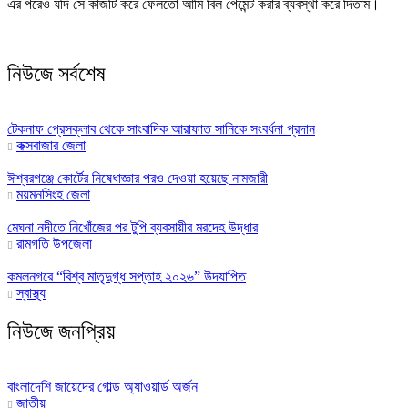
এর পরেও যদি সে কাজটি করে ফেলতো আমি বিল পেমেন্ট করার ব্যবস্থা করে দিতাম।
নিউজে সর্বশেষ
টেকনাফ প্রেসক্লাব থেকে সাংবাদিক আরাফাত সানিকে সংবর্ধনা প্রদান
কক্সবাজার জেলা
ঈশ্বরগঞ্জে কোর্টের নিষেধাজ্ঞার পরও দেওয়া হয়েছে নামজারী
ময়মনসিংহ জেলা
মেঘনা নদীতে নিখোঁজের পর টুপি ব্যবসায়ীর মরদেহ উদ্ধার
রামগতি উপজেলা
কমলনগরে “বিশ্ব মাতৃদুগ্ধ সপ্তাহ ২০২৬” উদযাপিত
স্বাস্থ্য
নিউজে জনপ্রিয়
বাংলাদেশি জায়েদের গোল্ড অ্যাওয়ার্ড অর্জন
জাতীয়