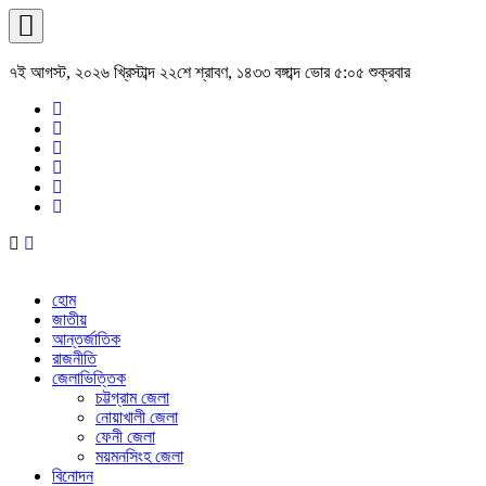
৭ই আগস্ট, ২০২৬ খ্রিস্টাব্দ ২২শে শ্রাবণ, ১৪৩৩ বঙ্গাব্দ ভোর ৫:০৫ শুক্রবার
হোম
জাতীয়
আন্তর্জাতিক
রাজনীতি
জেলাভিত্তিক
চট্টগ্রাম জেলা
নোয়াখালী জেলা
ফেনী জেলা
ময়মনসিংহ জেলা
বিনোদন