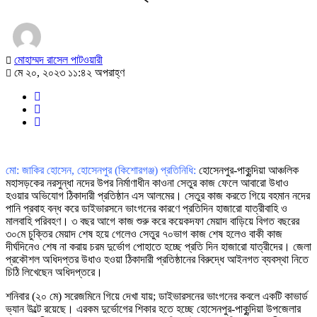
মোহাম্মদ রাসেল পাটওয়ারী
মে ২০, ২০২৩ ১১:৪২ অপরাহ্ণ
মো: জাকির হোসেন, হোসেনপুর (কিশোরগঞ্জ) প্রতিনিধি:
হোসেনপুর-পাকুন্দিয়া আঞ্চলিক
মহাসড়কের নরসুন্ধা নদের উপর নির্মাণাধীন কাওনা সেতুর কাজ ফেলে আবারো উধাও
হওয়ার অভিযোগ ঠিকাদারী প্রতিষ্ঠান এস আলমের। সেতুর কাজ করতে গিয়ে বহমান নদের
পানি প্রবাহ বন্ধ করে ডাইভারসনে ভাংগনের কারণে প্রতিদিন হাজারো যাত্রীবাহি ও
মালবাহি পরিবহণ। ৩ বছর আগে কাজ শুরু করে কয়েকদফা মেয়াদ বাড়িয়ে বিগত বছরের
৩০মে চুক্তির মেয়াদ শেষ হয়ে গেলেও সেতুর ৭০ভাগ কাজ শেষ হলেও বাকী কাজ
দীর্ঘদিনেও শেষ না করায় চরম দুর্ভোগ পোহাতে হচ্ছে প্রতি দিন হাজারো যাত্রীদের। জেলা
প্রকৌশল অধিদপ্তর উধাও হওয়া ঠিকাদারী প্রতিষ্ঠানের বিরুদ্ধে আইনগত ব্যবস্থা নিতে
চিঠি লিখেছেন অধিদপ্তরে।
শনিবার (২০ মে) সরেজমিনে গিয়ে দেখা যায়; ডাইভারসনের ভাংগনের কবলে একটি কাভার্ড
ভ্যান উল্টে রয়েছে। এরকম দুর্ভোগের শিকার হতে হচ্ছে হোসেনপুর-পাকুন্দিয়া উপজেলার