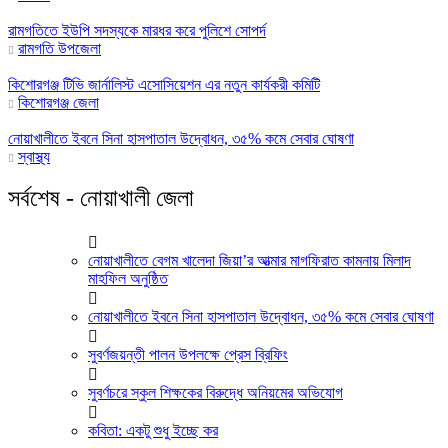
রামগতিতে ইউপি সদস্যকে মারধর করে পুলিশে সোপর্দ
রামগতি উপজেলা
কিশোরগঞ্জ টিভি জার্নালিস্ট এসোসিয়েশন এর নতুন কার্যকরী কমিটি
কিশোরগঞ্জ জেলা
নোয়াখালীতে ইবনে সিনা হাসপাতাল উদ্বোধন, ৩৫% কমে সেবার ঘোষণা
স্বাস্থ্য
সর্বশেষ - নোয়াখালী জেলা
নোয়াখালীতে বেগম খালেদা জিয়া’র আত্মার মাগফিরাত কামনায় মিলাদ
মাহফিল অনুষ্ঠিত
নোয়াখালীতে ইবনে সিনা হাসপাতাল উদ্বোধন, ৩৫% কমে সেবার ঘোষণা
সুবর্ণজয়ন্তী পালন উপলক্ষে প্রেস ব্রিফিং
সুবর্ণচরে স্কুল শিক্ষকের বিরুদ্ধে অনিয়মের অভিযোগ
কবিতা: একটু শুধু ইচ্ছে কর