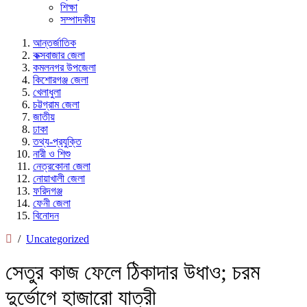
শিক্ষা
সম্পাদকীয়
আন্তর্জাতিক
কক্সবাজার জেলা
কমলনগর উপজেলা
কিশোরগঞ্জ জেলা
খেলাধুলা
চট্টগ্রাম জেলা
জাতীয়
ঢাকা
তথ্য-প্রযুক্তি
নারী ও শিশু
নেত্রকোনা জেলা
নোয়াখালী জেলা
ফরিদগঞ্জ
ফেনী জেলা
বিনোদন
/
Uncategorized
সেতুর কাজ ফেলে ঠিকাদার উধাও; চরম
দুর্ভোগে হাজারো যাত্রী