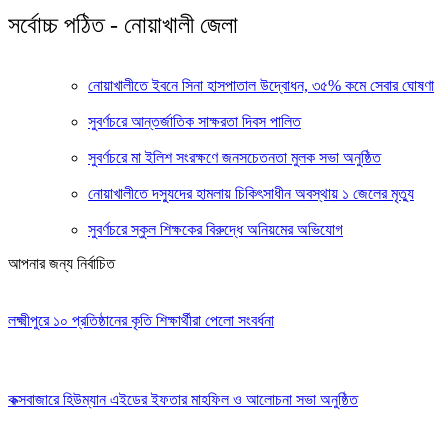
সর্বোচ্চ পঠিত - নোয়াখালী জেলা
নোয়াখালীতে ইবনে সিনা হাসপাতাল উদ্বোধন, ৩৫% কমে সেবার ঘোষণা
সুবর্ণচরে আন্তর্জাতিক সাক্ষরতা দিবস পালিত
সুবর্ণচরে মা ইলিশ সংরক্ষণে জনসচেতনতা মুলক সভা অনুষ্ঠিত
নোয়াখালীতে দস্যুদের হামলায় চিকিৎসাধীন অবস্থায় ১ জেলের মৃত্যু
সুবর্ণচরে স্কুল শিক্ষকের বিরুদ্ধে অনিয়মের অভিযোগ
আপনার জন্য নির্বাচিত
লক্ষ্মীপুরে ১০ প্রতিষ্ঠানের কৃতি শিক্ষার্থীরা পেলো সংবর্ধনা
কক্সবাজারে হিউম্যান এইডের ইফতার মাহফিল ও আলোচনা সভা অনুষ্ঠিত