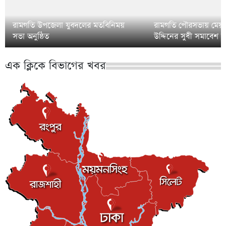
রামগতি উপজেলা যুবদলের মতবিনিময়
রামগতি পৌরসভায় মেয়র প্
সভা অনুষ্ঠিত
উদ্দিনের সুধী সমাবেশ অন
এক ক্লিকে বিভাগের খবর