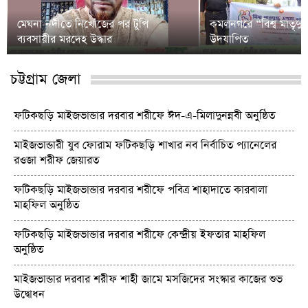
মেঘনা নদীতে নিখোঁজের পর টুপি
কমলনগরে “বিশ্ব মাতৃদুগ
ব্যবসায়ীর মরদেহ উদ্ধার
উদযাপিত
চট্টগ্রাম জেলা
ফটিকছড়ি মাইজভান্ডার দরবার শরীফে ঈদ-এ-মিলাদুনন্নবী অনুষ্ঠিত
মাইজভান্ডারী যুব ফোরাম ফটিকছড়ি শাখার নব নির্বাচিত প্যানেলের
রওজা শরীফ জেয়ারত
ফটিকছড়ি মাইজভান্ডার দরবার শরীফে পবিত্র শাহাদাতে কারবালা
মাহফিল অনুষ্ঠিত
ফটিকছড়ি মাইজভান্ডার দরবার শরীফে কেন্দ্রীয় ইফতার মাহফিল
অনুষ্ঠিত
মাইজভান্ডার দরবার শরীফ শাহী জামে মসজিদের সংস্কার কাজের শুভ
উদ্বোধন