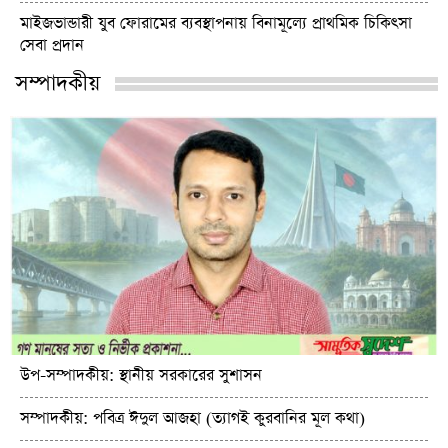
মাইজভান্ডারী যুব ফোরামের ব্যবস্থাপনায় বিনামূল্যে প্রাথমিক চিকিৎসা
সেবা প্রদান
সম্পাদকীয়
উপ-সম্পাদকীয়: স্থানীয় সরকারের সুশাসন
সম্পাদকীয়: পবিত্র ঈদুল আজহা (ত্যাগই কুরবানির মূল কথা)