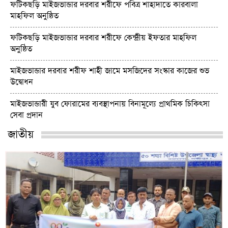
ফটিকছড়ি মাইজভান্ডার দরবার শরীফে পবিত্র শাহাদাতে কারবালা
মাহফিল অনুষ্ঠিত
ফটিকছড়ি মাইজভান্ডার দরবার শরীফে কেন্দ্রীয় ইফতার মাহফিল
অনুষ্ঠিত
মাইজভান্ডার দরবার শরীফ শাহী জামে মসজিদের সংস্কার কাজের শুভ
উদ্বোধন
মাইজভান্ডারী যুব ফোরামের ব্যবস্থাপনায় বিনামূল্যে প্রাথমিক চিকিৎসা
সেবা প্রদান
জাতীয়