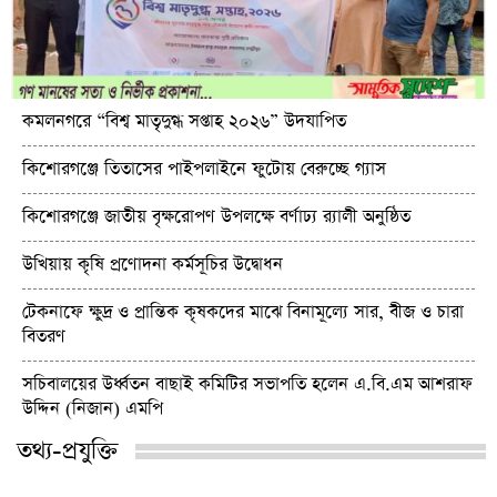
কমলনগরে “বিশ্ব মাতৃদুগ্ধ সপ্তাহ ২০২৬” উদযাপিত
কিশোরগঞ্জে তিতাসের পাইপলাইনে ফুটোয় বেরুচ্ছে গ্যাস
কিশোরগঞ্জে জাতীয় বৃক্ষরোপণ উপলক্ষে বর্ণাঢ্য র‌্যালী অনুষ্ঠিত
উখিয়ায় কৃষি প্রণোদনা কর্মসূচির উদ্বোধন
টেকনাফে ক্ষুদ্র ও প্রান্তিক কৃষকদের মাঝে বিনামূল্যে সার, বীজ ও চারা
বিতরণ
সচিবালয়ের উর্ধ্বতন বাছাই কমিটির সভাপতি হলেন এ.বি.এম আশরাফ
উদ্দিন (নিজান) এমপি
তথ্য-প্রযুক্তি