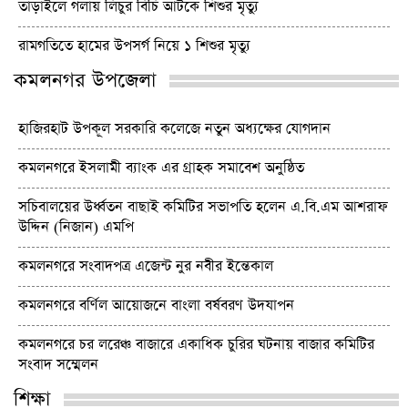
তাড়াইলে গলায় লিচুর বিচি আটকে শিশুর মৃত্যু
রামগতিতে হামের উপসর্গ নিয়ে ১ শিশুর মৃত্যু
কমলনগর উপজেলা
হাজিরহাট উপকূল সরকারি কলেজে নতুন অধ্যক্ষের যোগদান
কমলনগরে ইসলামী ব্যাংক এর গ্রাহক সমাবেশ অনুষ্ঠিত
সচিবালয়ের উর্ধ্বতন বাছাই কমিটির সভাপতি হলেন এ.বি.এম আশরাফ
উদ্দিন (নিজান) এমপি
কমলনগরে সংবাদপত্র এজেন্ট নুর নবীর ইন্তেকাল
কমলনগরে বর্ণিল আয়োজনে বাংলা বর্ষবরণ উদযাপন
কমলনগরে চর লরেঞ্চ বাজারে একাধিক চুরির ঘটনায় বাজার কমিটির
সংবাদ সম্মেলন
শিক্ষা