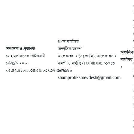
প্রধান কার্যালয়
সম্পাদক ও প্রকাশক
সাম্প্রতিক স্বদেশ
আঞ্চলিক
মোহাম্মদ রাসেল পাটওয়ারী
আলেকজান্ডার (সবুজগ্রাম), আলেকজান্ডার
কার্যালয়
রেজি:/স্মারক -
রামগতি, লক্ষ্মীপুর। যোগাযোগ: ০১৭১৩
:
০৫.৪২.৫১০০.০১৪.৫৫.০৩৭.১২-৫৬২
৬২৭৯৮৯
shamprotikshawdesh@gmail.com