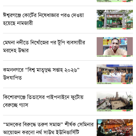
ঈশ্বরগঞ্জে কোর্টের নিষেধাজ্ঞার পরও দেওয়া
হয়েছে নামজারী
মেঘনা নদীতে নিখোঁজের পর টুপি ব্যবসায়ীর
মরদেহ উদ্ধার
কমলনগরে “বিশ্ব মাতৃদুগ্ধ সপ্তাহ ২০২৬”
উদযাপিত
কিশোরগঞ্জে তিতাসের পাইপলাইনে ফুটোয়
বেরুচ্ছে গ্যাস
“মাদকের বিরুদ্ধে তরুণ সমাজ” শীর্ষক সেমিনার
আয়োজন করলো নর্থ সাউথ ইউনিভার্সিটি