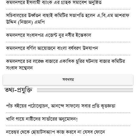
কমলনগরে ইসলামী ব্যাংক এর গ্রাহক সমাবেশ অনুষ্ঠিত
সচিবালয়ের উর্ধ্বতন বাছাই কমিটির সভাপতি হলেন এ.বি.এম আশরাফ
উদ্দিন (নিজান) এমপি
কমলনগরে সংবাদপত্র এজেন্ট নুর নবীর ইন্তেকাল
কমলনগরে বর্ণিল আয়োজনে বাংলা বর্ষবরণ উদযাপন
কমলনগরে চর লরেঞ্চ বাজারে একাধিক চুরির ঘটনায় বাজার কমিটির
সংবাদ সম্মেলন
সবখবর
তথ্য-প্রযুক্তি
পাঁচ বইয়ের পঠোন্মোচন, আনন্দে সাফল্যে সবার প্রতি কৃতজ্ঞতা
খালি গায়ে নারীদের সাতাঁরের অনুমোদন!
নভেম্বর থেকে হোয়াটসঅ্যাপ কাজ করবে না যেসব ফোনে