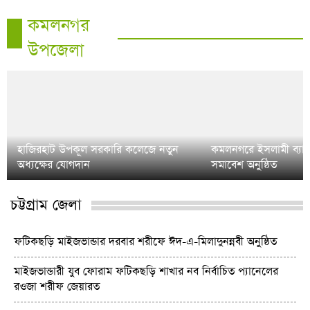
কমলনগর
উপজেলা
হাজিরহাট উপকূল সরকারি কলেজে নতুন
কমলনগরে ইসলামী ব্যাং
অধ্যক্ষের যোগদান
সমাবেশ অনুষ্ঠিত
চট্টগ্রাম জেলা
ফটিকছড়ি মাইজভান্ডার দরবার শরীফে ঈদ-এ-মিলাদুনন্নবী অনুষ্ঠিত
মাইজভান্ডারী যুব ফোরাম ফটিকছড়ি শাখার নব নির্বাচিত প্যানেলের
রওজা শরীফ জেয়ারত