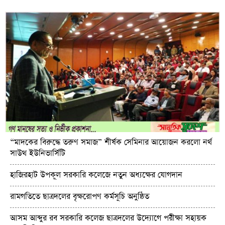
“মাদকের বিরুদ্ধে তরুণ সমাজ” শীর্ষক সেমিনার আয়োজন করলো নর্থ
সাউথ ইউনিভার্সিটি
হাজিরহাট উপকূল সরকারি কলেজে নতুন অধ্যক্ষের যোগদান
রামগতিতে ছাত্রদলের বৃক্ষরোপণ কর্মসূচি অনুষ্ঠিত
আসম আব্দুর রব সরকারি কলেজ ছাত্রদলের উদ্যোগে পরীক্ষা সহায়ক