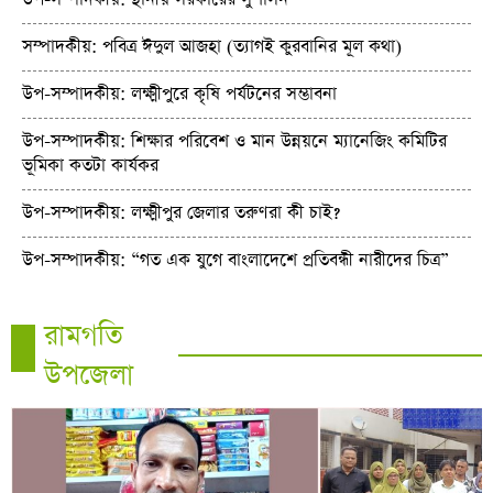
সম্পাদকীয়: পবিত্র ঈদুল আজহা (ত্যাগই কুরবানির মূল কথা)
উপ-সম্পাদকীয়: লক্ষ্মীপুরে কৃষি পর্যটনের সম্ভাবনা
উপ-সম্পাদকীয়: শিক্ষার পরিবেশ ও মান উন্নয়নে ম্যানেজিং কমিটির
ভূমিকা কতটা কার্যকর
উপ-সম্পাদকীয়: লক্ষ্মীপুর জেলার তরুণরা কী চাই?
উপ-সম্পাদকীয়: “গত এক যুগে বাংলাদেশে প্রতিবন্ধী নারীদের চিত্র”
রামগতি
উপজেলা