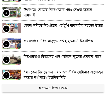
ঈশ্বরগঞ্জে কোর্টের নিষেধাজ্ঞার পরও দেওয়া হয়েছে
2
নামজারী
মেঘনা নদীতে নিখোঁজের পর টুপি ব্যবসায়ীর মরদেহ উদ্ধার
3
কমলনগরে “বিশ্ব মাতৃদুগ্ধ সপ্তাহ ২০২৬” উদযাপিত
4
কিশোরগঞ্জে তিতাসের পাইপলাইনে ফুটোয় বেরুচ্ছে গ্যাস
5
“মাদকের বিরুদ্ধে তরুণ সমাজ” শীর্ষক সেমিনার আয়োজন
6
করলো নর্থ সাউথ ইউনিভার্সিটি
উপ-সম্পাদকীয়: স্থানীয় সরকারের সুশাসন
আজকের সর্বশেষ সবখবর
7
ঈশ্বরগঞ্জে ভ্রাম্যমাণ আদালতের জব্দকৃত বালুভর্তি ট্রলার