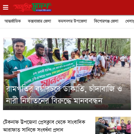
আন্তর্জাতিক
কক্সবাজার জেলা
কমলনগর উপজেলা
কিশোরগঞ্জ জেলা
খেলাধ
রামগতির বয়ারচরে ডাকাতি, চাঁদাবাজি ও
নারী নির্যাতনের বিরুদ্ধে মানববন্ধন
টেকনাফ উপজেলা প্রেসক্লাব থেকে সাংবাদিক
আরাফাত সানিকে সংবর্ধনা প্রদান