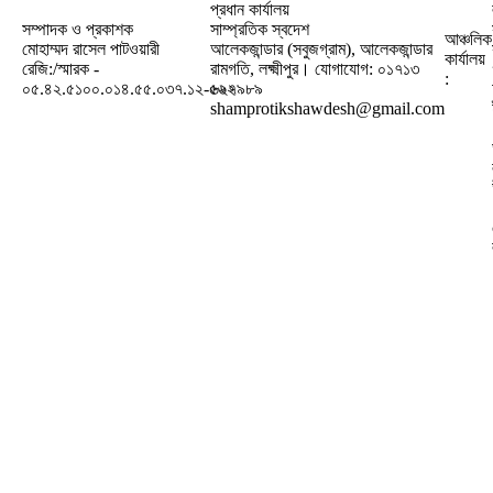
প্রধান কার্যালয়
সম্পাদক ও প্রকাশক
সাম্প্রতিক স্বদেশ
আঞ্চলিক
মোহাম্মদ রাসেল পাটওয়ারী
আলেকজান্ডার (সবুজগ্রাম), আলেকজান্ডার
কার্যালয়
রেজি:/স্মারক -
রামগতি, লক্ষ্মীপুর। যোগাযোগ: ০১৭১৩
:
০৫.৪২.৫১০০.০১৪.৫৫.০৩৭.১২-৫৬২
৬২৭৯৮৯
shamprotikshawdesh@gmail.com