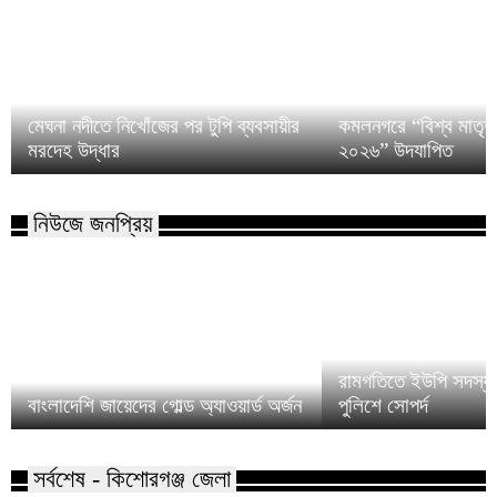
মেঘনা নদীতে নিখোঁজের পর টুপি ব্যবসায়ীর
কমলনগরে “বিশ্ব মাতৃদু
মরদেহ উদ্ধার
২০২৬” উদযাপিত
নিউজে জনপ্রিয়
রামগতিতে ইউপি সদস্য
বাংলাদেশি জায়েদের গোল্ড অ্যাওয়ার্ড অর্জন
পুলিশে সোপর্দ
সর্বশেষ - কিশোরগঞ্জ জেলা