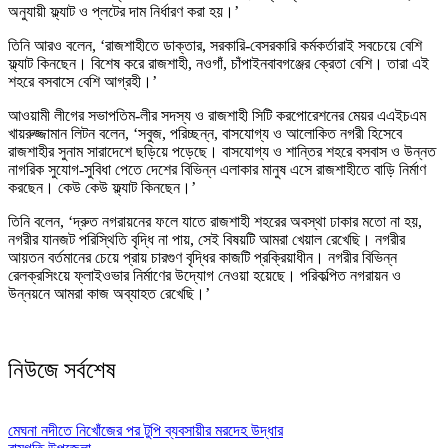
অনুযায়ী ফ্ল্যাট ও প্লটের দাম নির্ধারণ করা হয়।’
তিনি আরও বলেন, ‘রাজশাহীতে ডাক্তার, সরকারি-বেসরকারি কর্মকর্তারাই সবচেয়ে বেশি
ফ্ল্যাট কিনছেন। বিশেষ করে রাজশাহী, নওগাঁ, চাঁপাইনবাবগঞ্জের ক্রেতা বেশি। তারা এই
শহরে বসবাসে বেশি আগ্রহী।’
আওয়ামী লীগের সভাপতিম-লীর সদস্য ও রাজশাহী সিটি করপোরেশনের মেয়র এএইচএম
খায়রুজ্জামান লিটন বলেন, ‘সবুজ, পরিচ্ছন্ন, বাসযোগ্য ও আলোকিত নগরী হিসেবে
রাজশাহীর সুনাম সারাদেশে ছড়িয়ে পড়েছে। বাসযোগ্য ও শান্তির শহরে বসবাস ও উন্নত
নাগরিক সুযোগ-সুবিধা পেতে দেশের বিভিন্ন এলাকার মানুষ এসে রাজশাহীতে বাড়ি নির্মাণ
করছেন। কেউ কেউ ফ্ল্যাট কিনছেন।’
তিনি বলেন, ‘দ্রুত নগরায়নের ফলে যাতে রাজশাহী শহরের অবস্থা ঢাকার মতো না হয়,
নগরীর যানজট পরিস্থিতি বৃদ্ধি না পায়, সেই বিষয়টি আমরা খেয়াল রেখেছি। নগরীর
আয়তন বর্তমানের চেয়ে প্রায় চারগুণ বৃদ্ধির কাজটি প্রক্রিয়াধীন। নগরীর বিভিন্ন
রেলক্রসিংয়ে ফ্লাইওভার নির্মাণের উদ্যোগ নেওয়া হয়েছে। পরিকল্পিত নগরায়ন ও
উন্নয়নে আমরা কাজ অব্যাহত রেখেছি।’
নিউজে সর্বশেষ
মেঘনা নদীতে নিখোঁজের পর টুপি ব্যবসায়ীর মরদেহ উদ্ধার