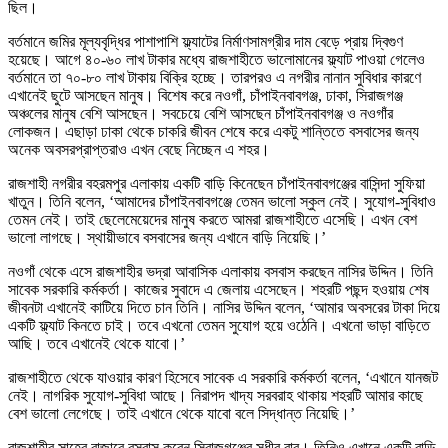
ছিল।
বর্তমানে জমির মূল্যবৃদ্ধির পাশাপাশি ফ্ল্যাটের নির্মাণসামগ্রীর দাম বেড়ে প্রায় দ্বিগুণ
হয়েছে। আগে ৪০-৬০ লাখ টাকার মধ্যে রাজশাহীতে ভালোমানের ফ্ল্যাট পাওয়া গেলেও
বর্তমানে তা ৭০-৮০ লাখ টাকায় বিক্রি হচ্ছে। তারপরও এ নগরীর নানান সুবিধার কারণে
এখানেই ছুটে আসছেন মানুষ। বিশেষ করে নওগাঁ, চাঁপাইনবাবগঞ্জ, ঢাকা, সিরাজগঞ্জ
অঞ্চলের মানুষ বেশি আসছেন। সবচেয়ে বেশি আসছেন চাঁপাইনবাবগঞ্জ ও নওগাঁর
লোকজন। এছাড়া ঢাকা থেকে চাকরি জীবন শেষে করে একটু শান্তিতে বসবাসের জন্য
অনেক অবসরপ্রাপ্তরাও এখন বেছে নিচ্ছেন এ শহর।
রাজশাহী নগরীর বহরমপুর এলাকায় একটি বাড়ি কিনেছেন চাঁপাইনবাবগঞ্জের বাসিন্দা সুফিয়া
খাতুন। তিনি বলেন, ‘আমাদের চাঁপাইনবাবগঞ্জে তেমন ভালো স্কুল নেই। সুযোগ-সুবিধাও
তেমন নেই। তাই ছেলেমেয়েদের মানুষ করতে আমরা রাজশাহীতে এসেছি। এখন বেশ
ভালো লাগছে। স্থায়ীভাবে বসবাসের জন্য এখানে বাড়ি নিয়েছি।’
নওগাঁ থেকে এসে রাজশাহীর ভদ্রা আবাসিক এলাকায় বসবাস করছেন নাসির উদ্দিন। তিনি
সাবেক সরকারি কর্মকর্তা। কাজের সুবাদে এ জেলায় এসেছেন। শহরটি পছন্দ হওয়ায় শেষ
জীবনটা এখানেই কাটিয়ে দিতে চান তিনি। নাসির উদ্দিন বলেন, ‘আমার অবসরের টাকা দিয়ে
একটি ফ্ল্যাট কিনতে চাই। তবে এখনো তেমন সুযোগ হয়ে ওঠেনি। এখনো ভাড়া বাড়িতে
আছি। তবে এখানেই থেকে যাবো।’
রাজশাহীতে থেকে যাওয়ার কারণ হিসেবে সাবেক এ সরকারি কর্মকর্তা বলেন, ‘এখানে যানজট
নেই। নাগরিক সুযোগ-সুবিধা আছে। নিরাপদ খাদ্য সরবরাহ থাকায় শহরটি আমার কাছে
বেশ ভালো লেগেছে। তাই এখানে থেকে যাবো বলে সিদ্ধান্ত নিয়েছি।’
রাজশাহীর সাহেব বাজারে বসবাস করেন সিরাজগঞ্জের সুধীর বাবু। তিনিও এখানে একটি বাড়ি