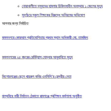
নোয়াখালীতে দস্যুদের হামলায় চিকিৎসাধীন অবস্থায় ১ জেলের মৃত্যু
সুবর্ণচরে স্কুল শিক্ষকের বিরুদ্ধে অনিয়মের অভিযোগ
আপনার জন্য নির্বাচিত
কমলনগরে কোরআন প্রতিযোগিতায় প্রথম স্থান অধিকারী মো. তামজিদ
কমলনগরের ২৫ বছরের রেমিট্যান্স যোদ্ধার আবুধাবিতে মৃত্যু
কিশোরগঞ্জের ছেলে খায়রুল কবির এনসিপি’র কেন্দ্রীয় নেতা
বাল্যবিয়ে নারী নির্যাতন ঠেকাতে রামগঞ্জে প্রশিক্ষন কর্মশালা অনুষ্ঠিত