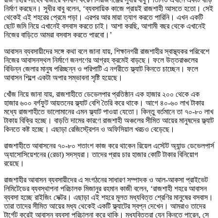
নির্মাণ করছেন। সুধীর বাবু বলেন, ‘ব্যবসায়িক কাজে প্রায়ই রাজশাহী আসতে হতো। সেই
থেকেই এই শহরের প্রেমে পড়া। এরপর আর মায়া ত্যাগ করতে পারিনি। এখন একটি
ছোট জমি নিয়ে এখানেই বসবাস করতে চাই। আশা করছি, আগামী বছর থেকে এখানেই
নিজের বাড়িতে আমরা বসবাস করতে পারবো।’
আবাসন ব্যবসায়ীদের সঙ্গে কথা বলে জানা যায়, শিক্ষানগরী রাজশাহীর স্বাস্থ্যকর পরিবেশে
নিজের আবাসনস্থল নির্মাণে জনগণের আগ্রহ ক্রমেই বাড়ছে। ফলে উত্তরাঞ্চলের
বিভিন্ন জেলার মানুষ পরিচ্ছন্ন ও পরিপাটি এ নগরীতে ফ্ল্যাট কিনতে চাচ্ছেন। ফলে
আবাসন শিল্পে একটা অপার সম্ভাবনা সৃষ্টি হয়েছে।
খোঁজ নিয়ে জানা যায়, রাজশাহীতে ডেভেলপার প্রতিষ্ঠান এক হাজার ২০০ থেকে এক
হাজার ৬০০ বর্গফুট আয়তনের ফ্ল্যাট বেশি তৈরি করে থাকে। আগে ৪০-৬০ লাখ টাকার
মধ্যে রাজশাহীতে ভালোমানের এমন ফ্ল্যাট পাওয়া যেতো। কিন্তু বর্তমানে তা ৭০-৮০ লাখ
টাকায় বিক্রি হচ্ছে। বাড়তি দামের কারণে রাজশাহী অঞ্চলের সীমিত আয়ের মানুষদের ফ্ল্যাট
কিনতে কষ্ট হচ্ছে। এছাড়া রেজিস্ট্রেশন ও অফিসিয়াল খরচও বেড়েছে।
রাজশাহীতে আবাসনের ৭০-৮০ শতাংশ কাজ করে থাকেন রিয়েল এস্টেট অ্যান্ড ডেভেলপার্স
অ্যাসোসিয়েশনের (রেডা) সদস্যরা। তাদের প্রায় চার হাজার কোটি টাকার বিনিয়োগ
রয়েছে।
রাজশাহীর আবাসন ব্যবসায়ীদের এ সংগঠনের সাধারণ সম্পাদক ও আল-আকসা প্রাইভেট
লিমিটেডের ব্যবস্থাপনা পরিচালক মিজানুর রহমান কাজী বলেন, ‘রাজশাহী শহরে আবাসন
ব্যবসা হচ্ছে রাইজিং সেক্টর। এছাড়া এই শহরে মূলত মধ্যবিত্ত শ্রেণির মানুষের বসবাস।
তারা তাদের সীমিত আয়ের মধ্য থেকেই একটি ফ্ল্যাটের স্বপ্ন দেখেন। আমরাও তাদের
টার্গেট করেই আবাসন ব্যবসা পরিচালনা করে থাকি। মধ্যবিত্তরা যেন কিনতে পারেন, সে