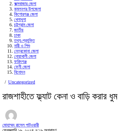
কক্সবাজার জেলা
কমলনগর উপজেলা
কিশোরগঞ্জ জেলা
খেলাধুলা
চট্টগ্রাম জেলা
জাতীয়
ঢাকা
তথ্য-প্রযুক্তি
নারী ও শিশু
নেত্রকোনা জেলা
নোয়াখালী জেলা
ফরিদগঞ্জ
ফেনী জেলা
বিনোদন
/
Uncategorized
রাজশাহীতে ফ্ল্যাট কেনা ও বাড়ি করার ধুম
মোহাম্মদ রাসেল পাটওয়ারী
ফেব্রুয়ারি ১৬, ২০২৪ ৭:১৯ অপরাহ্ণ