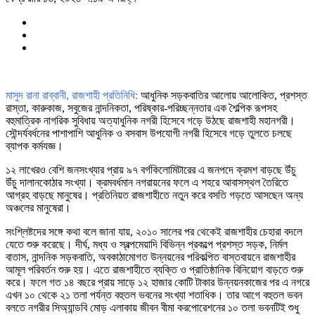
মাসুদ রানা রাব্বানী, রাজশাহী প্রতিনিধি:
আধুনিক সড়কবাতির আলোয় আলোকিত, প্রশস্ত
রাস্তা, কারুকাজ, সবুজের নান্দনিকতা, পরিষ্কার-পরিচ্ছন্নতার এক শৈল্পিক রূপসহ
বহুমাত্রিক নাগরিক সুবিধায় অত্যাধুনিক নগরী হিসেবে গড়ে উঠছে রাজশাহী মহানগরী।
সৌন্দর্যবর্ধনের পাশাপাশি আধুনিক ও বসবাস উপযোগী নগরী হিসেবে গড়ে তুলতে চলছে
ব্যাপক কর্মযজ্ঞ।
১২ লাখেরও বেশি জনসংখ্যার প্রায় ৯৭ বর্গকিলোমিটারের এ জনপদে ক্রমশ বাড়ছে উঁচু
উঁচু দালানকোঠার সংখ্যা। ক্রমবর্ধমান নগরায়নের ফলে এ শহরে আবাসস্থল তৈরিতে
আগ্রহ বাড়ছে মানুষের। প্রতিনিয়ত রাজশাহীতে নতুন করে বসতি গড়তে আসছেন অন্য
অঞ্চলের মানুষেরা।
সংশ্লিষ্টদের সঙ্গে কথা বলে জানা যায়, ২০১০ সালের পর থেকেই রাজশাহীর চেহারা বদলে
যেতে শুরু করেছে। দীর্ঘ, মধ্য ও স্বল্পমেয়াদি বিভিন্ন প্রকল্পে প্রশস্ত সড়ক, নির্মল
বাতাস, নান্দনিক সড়কবাতি, অবকাঠামোগত উন্নয়নের পরিকল্পিত বাস্তবায়নে রাজশাহীর
আমূল পরিবর্তন শুরু হয়। এতে রাজশাহীতে ব্যক্তি ও প্রাতিষ্ঠানিক বিনিয়োগ বাড়তে শুরু
করে। ফলে গত ১৪ বছরে প্রায় সাড়ে ১২ হাজার কোটি টাকার উন্নয়নকাজের পর এ নগরে
এখন ১০ থেকে ২১ তলা পর্যন্ত বহুতল ভবনের সংখ্যা শতাধিক। তার আগে বহুতল ভবন
বলতে নগরীর সিঅ্যান্ডবি মোড় এলাকায় জীবন বীমা করপোরেশনের ১০ তলা ভবনটিই শুধু