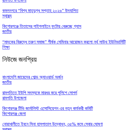
রামগতি উপজেলা
কমলনগরে “বিশ্ব মাতৃদুগ্ধ সপ্তাহ ২০২৬” উদযাপিত
স্বাস্থ্য
কিশোরগঞ্জে তিতাসের পাইপলাইনে ফুটোয় বেরুচ্ছে গ্যাস
জাতীয়
“মাদকের বিরুদ্ধে তরুণ সমাজ” শীর্ষক সেমিনার আয়োজন করলো নর্থ সাউথ ইউনিভার্সিটি
শিক্ষা
নিউজে জনপ্রিয়
বাংলাদেশি জায়েদের গোল্ড অ্যাওয়ার্ড অর্জন
জাতীয়
রামগতিতে ইউপি সদস্যকে মারধর করে পুলিশে সোপর্দ
রামগতি উপজেলা
কিশোরগঞ্জ টিভি জার্নালিস্ট এসোসিয়েশন এর নতুন কার্যকরী কমিটি
কিশোরগঞ্জ জেলা
নোয়াখালীতে ইবনে সিনা হাসপাতাল উদ্বোধন, ৩৫% কমে সেবার ঘোষণা
স্বাস্থ্য