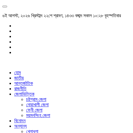
৬ই আগস্ট, ২০২৬ খ্রিস্টাব্দ ২২শে শ্রাবণ, ১৪৩৩ বঙ্গাব্দ সকাল ১০:২৮ বৃহস্পতিবার
হোম
জাতীয়
আন্তর্জাতিক
রাজনীতি
জেলাভিত্তিক
চট্টগ্রাম জেলা
নোয়াখালী জেলা
ফেনী জেলা
ময়মনসিংহ জেলা
বিনোদন
অন্যান্য
খেলাধুলা