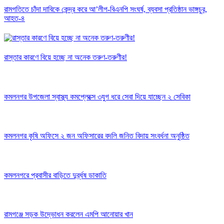
রামগতিতে চাঁদা দাবিকে কেন্দ্র করে আ’লীগ-বিএনপি সংঘর্ষ, ব্যবসা প্রতিষ্ঠান ভাঙ্গচুর,
আহত-৪
রাস্তার কারণে বিয়ে হচ্ছে না অনেক তরুণ-তরুণীর!
কমলনগর উপজেলা স্বাস্থ্য কমপ্লেক্সে ৩যুগ ধরে সেবা দিয়ে যাচ্ছেন ২ সেবিকা
কমলনগর কৃষি অফিসে ২ জন অফিসারের বদলি জনিত বিদায় সংবর্ধনা অনুষ্ঠিত
কমলনগরে প্রবাসীর বাড়িতে দুর্র্ধষ ডাকাতি
রামগঞ্জে সড়ক উদ্ভোধন করলেন এমপি আনোয়ার খান